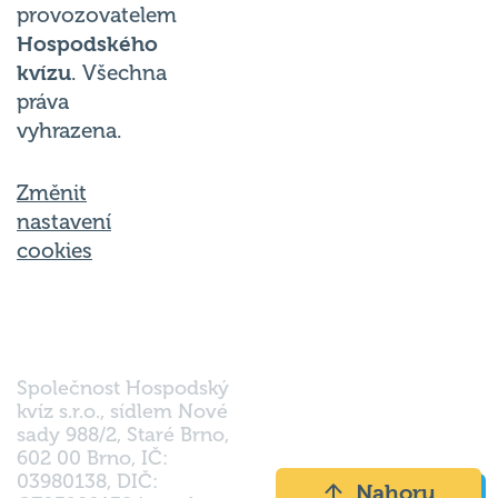
provozovatelem
Hospodského
kvízu
. Všechna
práva
vyhrazena.
Změnit
nastavení
cookies
Společnost Hospodský
kvíz s.r.o., sídlem Nové
sady 988/2, Staré Brno,
602 00 Brno, IČ:
03980138, DIČ:
Nahoru