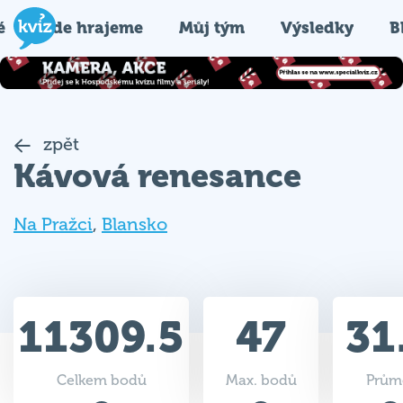
é
Kde hrajeme
Můj tým
Výsledky
B
zpět
Kávová renesance
Na Pražci
,
Blansko
11309.5
47
31
Celkem bodů
Max. bodů
Prům