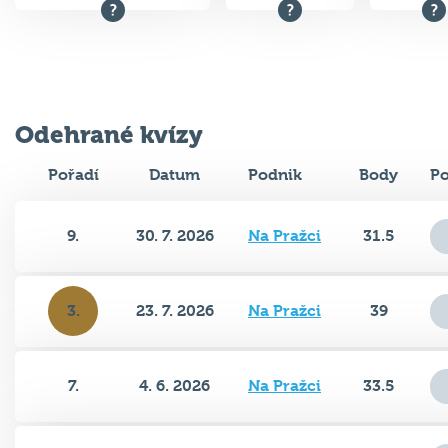
Odehrané kvízy
Pořadí
Datum
Podnik
Body
Po
9.
30. 7. 2026
Na Pražci
31.5
3.
23. 7. 2026
Na Pražci
39
7.
4. 6. 2026
Na Pražci
33.5