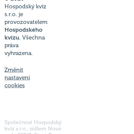
Hospodský kvíz
s.r.o. je
provozovatelem
Hospodského
kvízu
. Všechna
práva
vyhrazena.
Změnit
nastavení
cookies
Společnost Hospodský
kvíz s.r.o., sídlem Nové