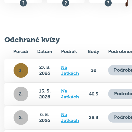
Odehrané kvízy
Pořadí
Datum
Podnik
Body
Podrobnos
27. 5.
Na
Podrobn
3.
32
2026
Jatkách
13. 5.
Na
Podrobn
2.
40.5
2026
Jatkách
6. 5.
Na
Podrobn
2.
38.5
2026
Jatkách