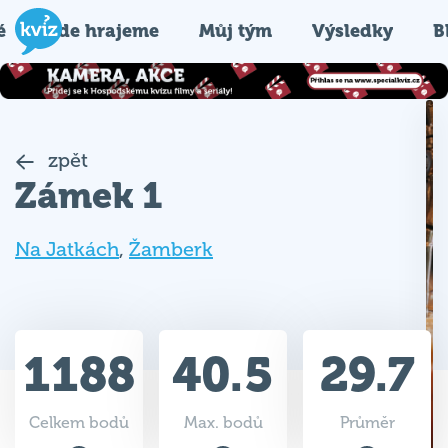
é
Kde hrajeme
Můj tým
Výsledky
B
zpět
Zámek 1
Na Jatkách
,
Žamberk
1188
40.5
29.7
Celkem bodů
Max. bodů
Průměr