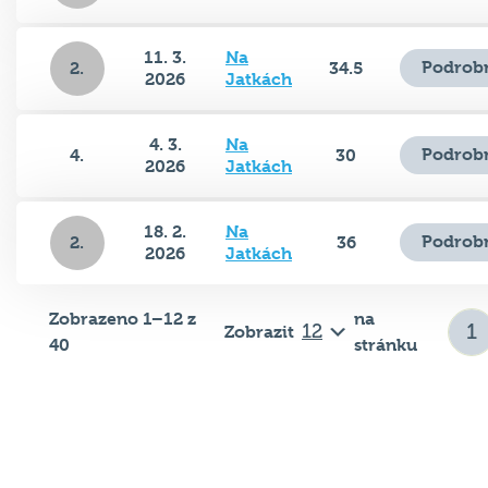
11. 3.
Na
Podrobn
2.
34.5
2026
Jatkách
4. 3.
Na
Podrobn
4.
30
2026
Jatkách
18. 2.
Na
Podrobn
2.
36
2026
Jatkách
Zobrazeno 1–12 z
na
Zobrazit
40
stránku