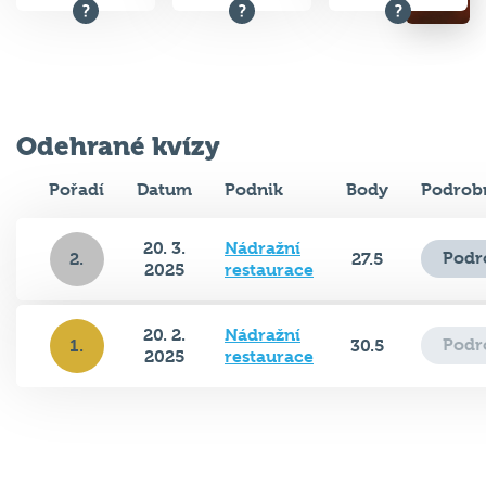
Odehrané kvízy
Pořadí
Datum
Podnik
Body
Podrob
20. 3.
Nádražní
Podr
2.
27.5
2025
restaurace
20. 2.
Nádražní
Podr
1.
30.5
2025
restaurace