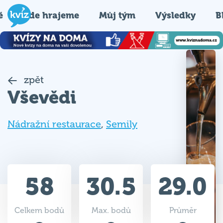
é
Kde hrajeme
Můj tým
Výsledky
B
zpět
Vševědi
Nádražní restaurace
,
Semily
58
30.5
29.0
Celkem bodů
Max. bodů
Průměr