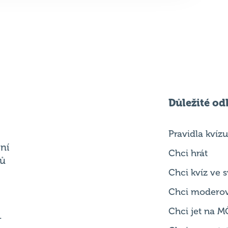
Důležité od
Pravidla kvízu
ní
Chci hrát
ků
Chci kvíz ve
Chci modero
Chci jet na M
.