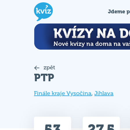
Jdeme p
zpět
PTP
Finále kraje Vysočina
,
Jihlava
53
27.5