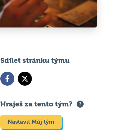
Sdílet stránku týmu
Hraješ za tento tým?
Nastavit Můj tým