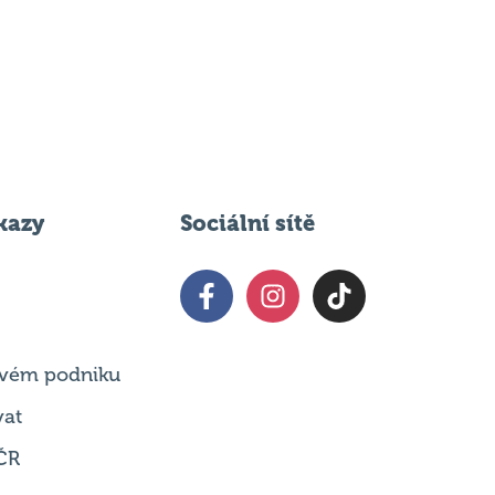
kazy
Sociální sítě
 svém podniku
vat
ČR