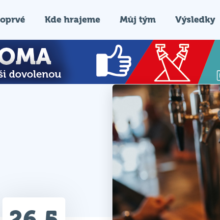
oprvé
Kde hrajeme
Můj tým
Výsledky
26.5