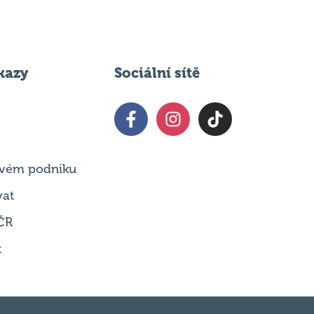
kazy
Sociální sítě
 svém podniku
vat
ČR
t