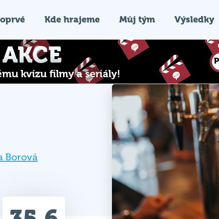
oprvé
Kde hrajeme
Můj tým
Výsledky
a Borová
35.6
Průměr