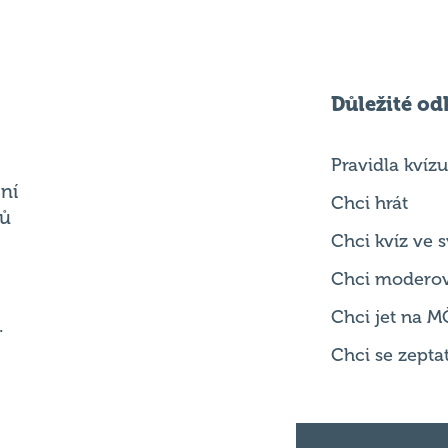
Důležité od
Pravidla kvízu
ní
Chci hrát
ků
Chci kvíz ve
Chci modero
Chci jet na M
.
Chci se zepta