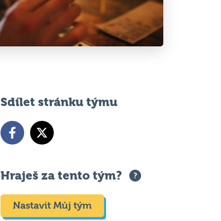
Sdílet stránku týmu
Hraješ za tento tým?
Nastavit Můj tým