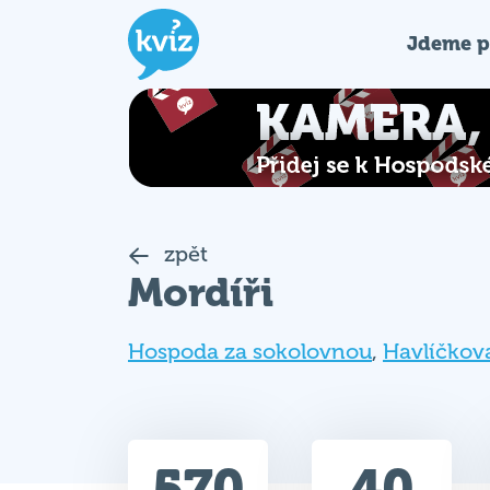
Jdeme p
zpět
Mordíři
Hospoda za sokolovnou
,
Havlíčkov
570
40
Celkem bodů
Max. bodů