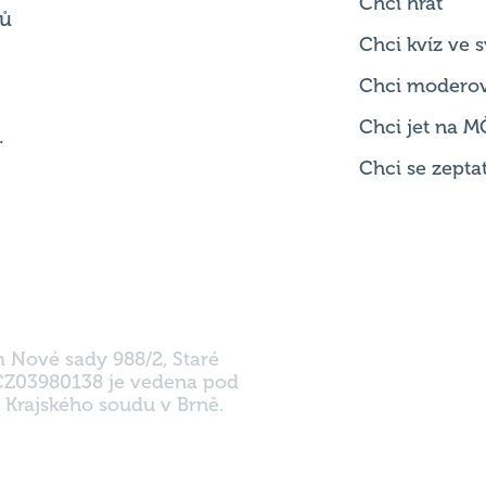
Chci hrát
ků
Chci kvíz ve
Chci modero
Chci jet na M
.
Chci se zepta
m Nové sady 988/2, Staré
 CZ03980138 je vedena pod
 Krajského soudu v Brně.