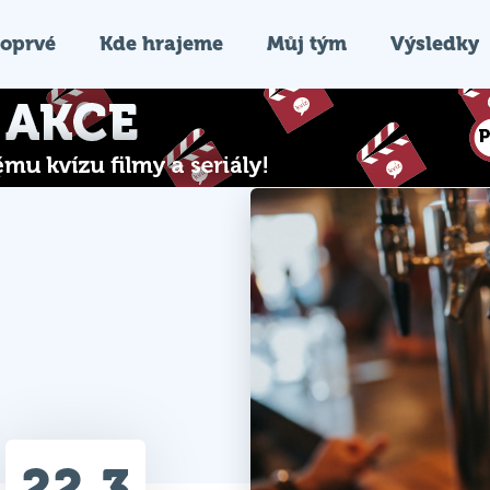
oprvé
Kde hrajeme
Můj tým
Výsledky
22.3