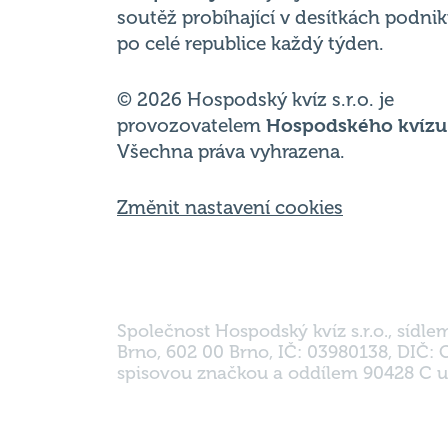
soutěž probíhající v desítkách podni
po celé republice každý týden.
© 2026 Hospodský kvíz s.r.o. je
provozovatelem
Hospodského kvízu
Všechna práva vyhrazena.
Změnit nastavení cookies
Společnost Hospodský kvíz s.r.o., sídle
Brno, 602 00 Brno, IČ: 03980138, DIČ:
spisovou značkou a oddílem 90428 C u