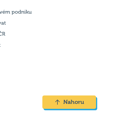
 svém podniku
vat
ČR
t
Nahoru