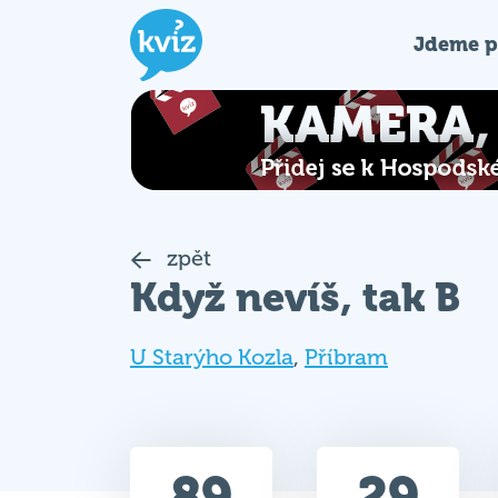
Jdeme p
zpět
Když nevíš, tak B
U Starýho Kozla
,
Příbram
89
29