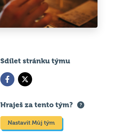
Sdílet stránku týmu
Hraješ za tento tým?
Nastavit Můj tým