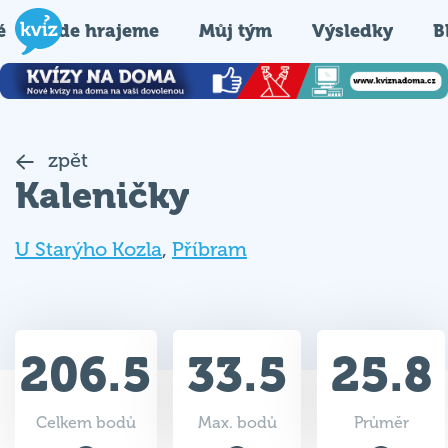
é
Kde hrajeme
Můj tým
Výsledky
B
zpět
Kaleničky
U Starýho Kozla
,
Příbram
206.5
33.5
25.8
Celkem bodů
Max. bodů
Průměr