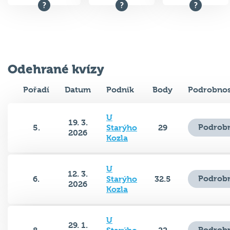
Odehrané kvízy
Pořadí
Datum
Podnik
Body
Podrobnos
U
19. 3.
Podrobn
5.
Starýho
29
2026
Kozla
U
12. 3.
Podrobn
6.
Starýho
32.5
2026
Kozla
U
29. 1.
Podrobn