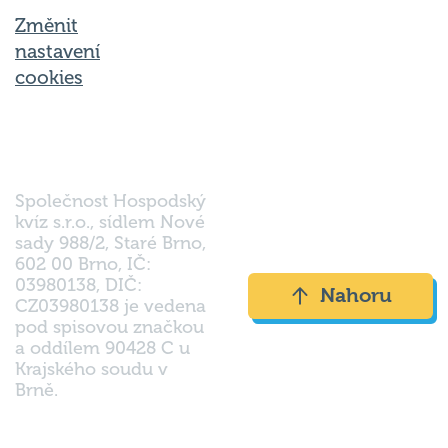
Změnit
nastavení
cookies
Společnost Hospodský
kvíz s.r.o., sídlem Nové
sady 988/2, Staré Brno,
602 00 Brno, IČ:
03980138, DIČ:
Nahoru
CZ03980138 je vedena
pod spisovou značkou
a oddílem 90428 C u
Krajského soudu v
Brně.