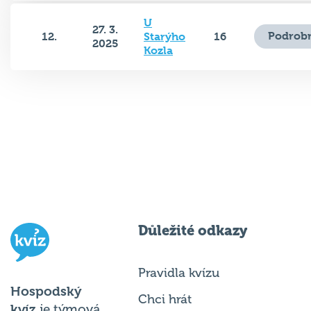
U
27. 3.
Podrobn
12.
Starýho
16
2025
Kozla
Důležité odkazy
Pravidla kvízu
Hospodský
Chci hrát
kvíz
je týmová