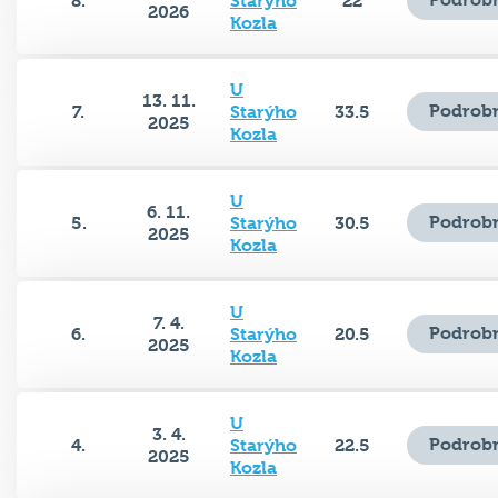
8.
Starýho
22
2026
Kozla
U
13. 11.
Podrobn
7.
Starýho
33.5
2025
Kozla
U
6. 11.
Podrobn
5.
Starýho
30.5
2025
Kozla
U
7. 4.
Podrobn
6.
Starýho
20.5
2025
Kozla
U
3. 4.
Podrobn
4.
Starýho
22.5
2025
Kozla