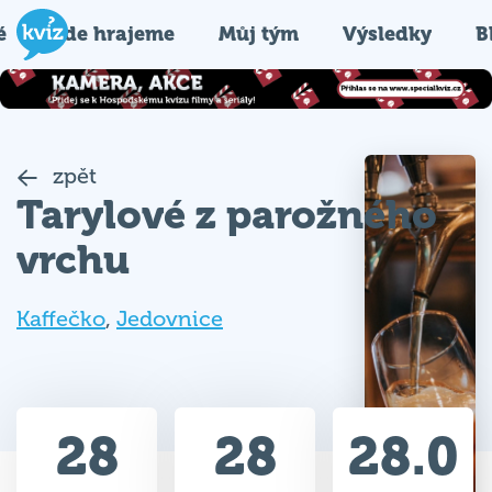
é
Kde hrajeme
Můj tým
Výsledky
B
zpět
Tarylové z parožného
vrchu
Kaffečko
,
Jedovnice
28
28
28.0