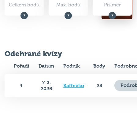
Celkem bodů
Max. bodů
Průměr
Odehrané kvízy
Pořadí
Datum
Podnik
Body
Podrobno
7. 3.
Podrob
4.
Kaffečko
28
2025