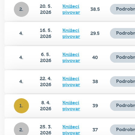
20. 5.
Knížecí
Podrobn
2.
38.5
2026
pivovar
16. 5.
Knížecí
Podrobn
4.
29.5
2026
pivovar
6. 5.
Knížecí
Podrobn
4.
40
2026
pivovar
22. 4.
Knížecí
Podrobn
4.
38
2026
pivovar
8. 4.
Knížecí
Podrobn
1.
39
2026
pivovar
25. 3.
Knížecí
Podrobn
2.
37
2026
pivovar