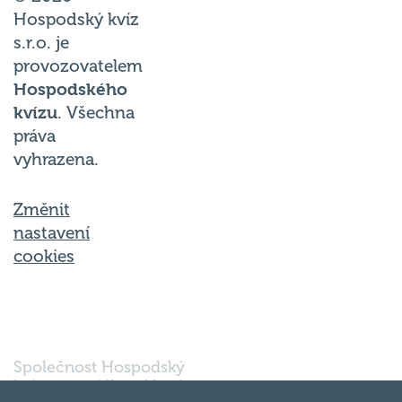
Hospodský kvíz
s.r.o. je
provozovatelem
Hospodského
kvízu
. Všechna
práva
vyhrazena.
Změnit
nastavení
cookies
Společnost Hospodský
kvíz s.r.o., sídlem Nové