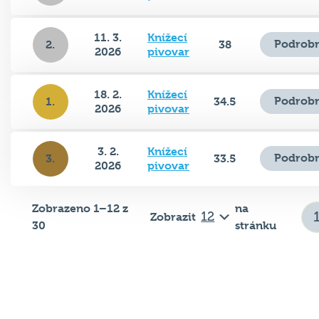
11. 3.
Knížecí
Podrobn
2.
38
2026
pivovar
18. 2.
Knížecí
Podrobn
1.
34.5
2026
pivovar
3. 2.
Knížecí
Podrobn
3.
33.5
2026
pivovar
Zobrazeno 1–12 z
na
Zobrazit
30
stránku