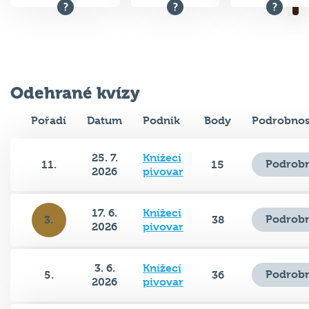
Odehrané kvízy
Pořadí
Datum
Podnik
Body
Podrobnos
25. 7.
Knížecí
Podrobn
11.
15
2026
pivovar
17. 6.
Knížecí
Podrobn
3.
38
2026
pivovar
3. 6.
Knížecí
Podrobn
5.
36
2026
pivovar