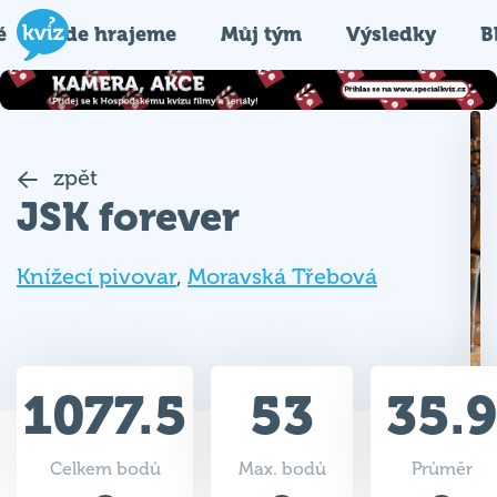
é
Kde hrajeme
Můj tým
Výsledky
B
zpět
JSK forever
Knížecí pivovar
,
Moravská Třebová
1077.5
53
35.9
Celkem bodů
Max. bodů
Průměr