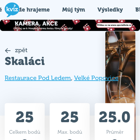
é
Kde hrajeme
Můj tým
Výsledky
B
zpět
Skaláci
Restaurace Pod Ledem
,
Velké Popovice
25
25
25.0
Celkem bodů
Max. bodů
Průměr