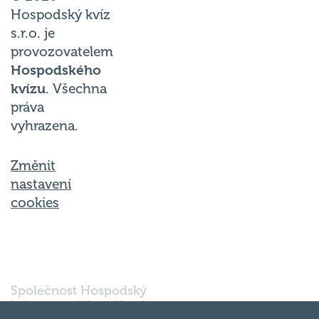
Hospodský kvíz
s.r.o. je
provozovatelem
Hospodského
kvízu
. Všechna
práva
vyhrazena.
Změnit
nastavení
cookies
Společnost Hospodský
kvíz s.r.o., sídlem Nové