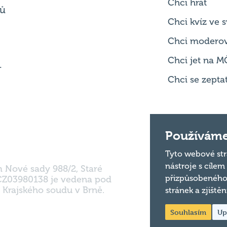
Chci modero
Chci jet na M
.
Chci se zepta
m Nové sady 988/2, Staré
Používáme
 CZ03980138 je vedena pod
 Krajského soudu v Brně.
Tyto webové str
nástroje s cílem
přizpůsobeného
stránek a zjiště
Souhlasím
Up