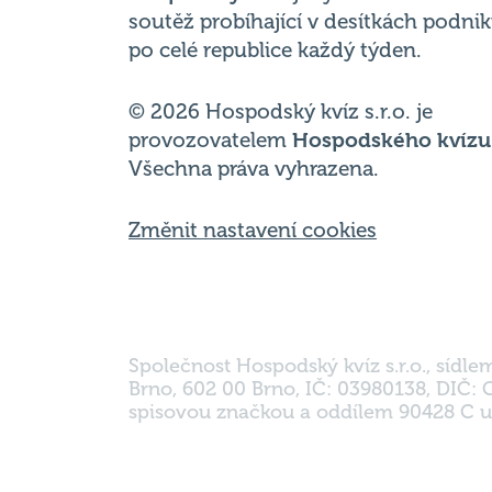
© 2026 Hospodský kvíz s.r.o. je
provozovatelem
Hospodského kvízu
Všechna práva vyhrazena.
Změnit nastavení cookies
Společnost Hospodský kvíz s.r.o., sídle
Brno, 602 00 Brno, IČ: 03980138, DIČ:
spisovou značkou a oddílem 90428 C u