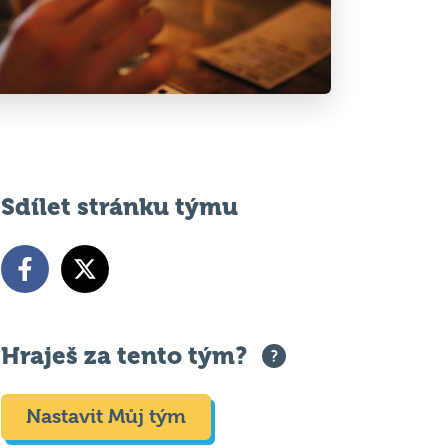
Sdílet stránku týmu
Hraješ za tento tým?
Nastavit Můj tým