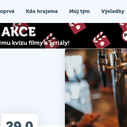
oprvé
Kde hrajeme
Můj tým
Výsledky
29.0
Průměr