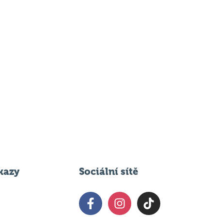
kazy
Sociální sítě
 svém podniku