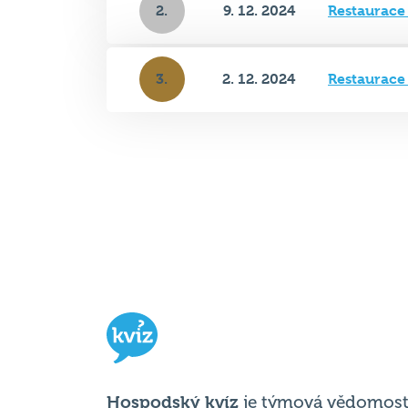
3.
2. 12. 2024
Restaurace
Hospodský kvíz
je týmová vědomost
soutěž probíhající v desítkách podni
po celé republice každý týden.