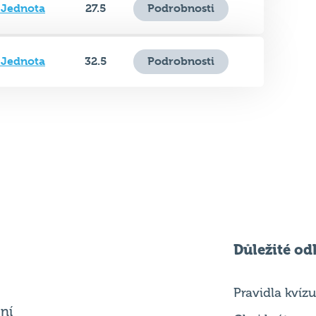
 Jednota
32.5
Podrobnosti
Důležité od
Pravidla kvízu
ní
Chci hrát
ků
Chci kvíz ve