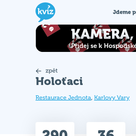
Jdeme p
zpět
Holoťaci
Restaurace Jednota
,
Karlovy Vary
290
36
Celkem bodů
Max. bodů