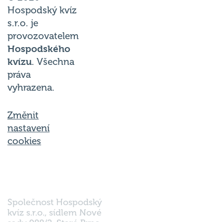
Hospodský kvíz
s.r.o. je
provozovatelem
Hospodského
kvízu
. Všechna
práva
vyhrazena.
Změnit
nastavení
cookies
Společnost Hospodský
kvíz s.r.o., sídlem Nové