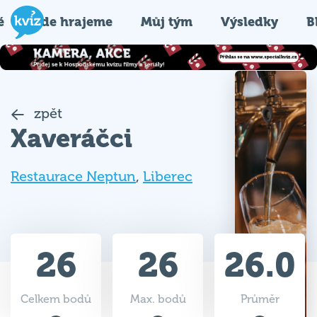
é
Kde hrajeme
Můj tým
Výsledky
B
zpět
Xaveráčci
Restaurace Neptun
,
Liberec
26
26
26.0
Celkem bodů
Max. bodů
Průměr