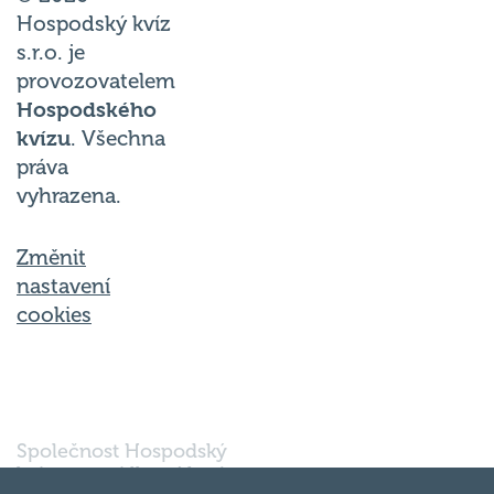
Hospodský kvíz
s.r.o. je
provozovatelem
Hospodského
kvízu
. Všechna
práva
vyhrazena.
Změnit
nastavení
cookies
Společnost Hospodský
kvíz s.r.o., sídlem Nové