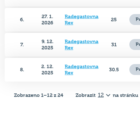
27. 1.
Radegastovna
P
6.
25
2026
Rex
9. 12.
Radegastovna
P
7.
31
2025
Rex
2. 12.
Radegastovna
P
8.
30.5
2025
Rex
Zobrazeno 1–12 z 24
Zobrazit
na stránku