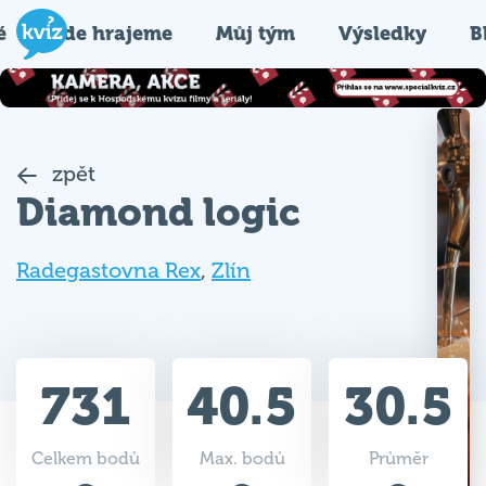
é
Kde hrajeme
Můj tým
Výsledky
B
zpět
Diamond logic
Radegastovna Rex
,
Zlín
731
40.5
30.5
Celkem bodů
Max. bodů
Průměr