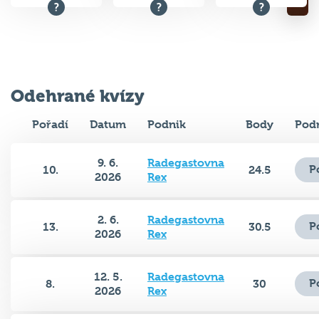
Odehrané kvízy
Pořadí
Datum
Podnik
Body
Pod
9. 6.
Radegastovna
P
10.
24.5
2026
Rex
2. 6.
Radegastovna
P
13.
30.5
2026
Rex
12. 5.
Radegastovna
P
8.
30
2026
Rex