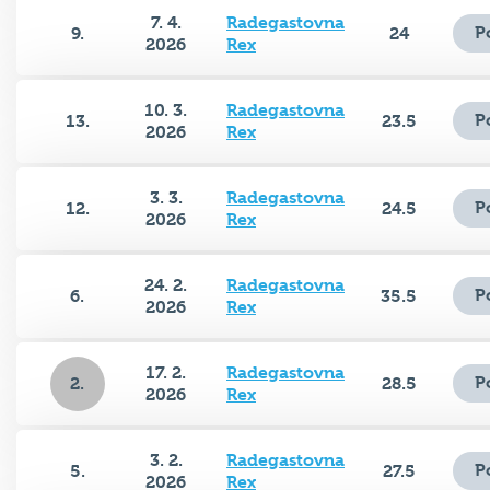
7. 4.
Radegastovna
P
9.
24
2026
Rex
10. 3.
Radegastovna
P
13.
23.5
2026
Rex
3. 3.
Radegastovna
P
12.
24.5
2026
Rex
24. 2.
Radegastovna
P
6.
35.5
2026
Rex
17. 2.
Radegastovna
P
2.
28.5
2026
Rex
3. 2.
Radegastovna
P
5.
27.5
2026
Rex