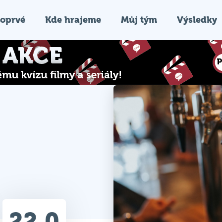
oprvé
Kde hrajeme
Můj tým
Výsledky
22.0