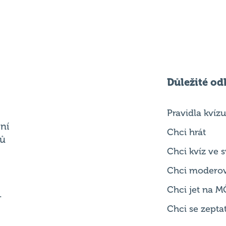
Důležité od
Pravidla kvízu
ní
Chci hrát
ků
Chci kvíz ve
Chci modero
Chci jet na M
.
Chci se zepta