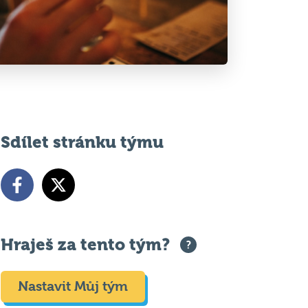
Sdílet stránku týmu
Hraješ za tento tým?
Nastavit Můj tým