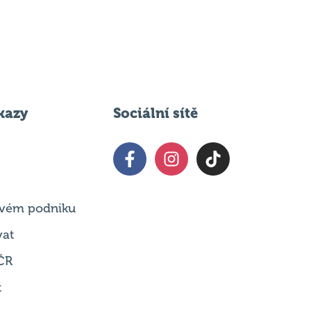
kazy
Sociální sítě
 svém podniku
vat
ČR
t