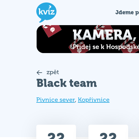
Jdeme p
zpět
Black team
Pivnice sever
,
Kopřivnice
22
22