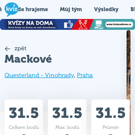
é
Kde hrajeme
Můj tým
Výsledky
B
zpět
Mackové
Questerland - Vinohrady
,
Praha
31.5
31.5
31.5
Celkem bodů
Max. bodů
Průměr