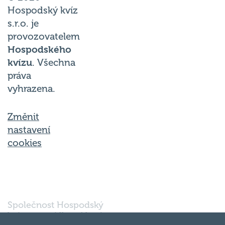
Hospodský kvíz
s.r.o. je
provozovatelem
Hospodského
kvízu
. Všechna
práva
vyhrazena.
Změnit
nastavení
cookies
Společnost Hospodský
kvíz s.r.o., sídlem Nové