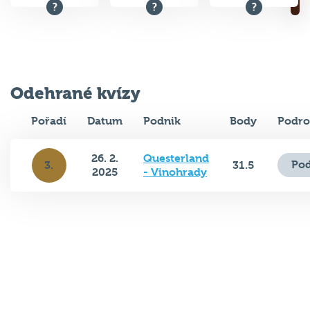
Odehrané kvízy
Pořadí
Datum
Podnik
Body
Podro
26. 2.
Questerland
Pod
3.
31.5
2025
- Vinohrady