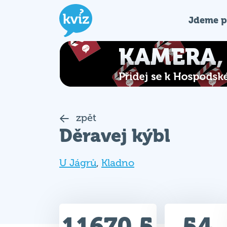
Jdeme p
zpět
Děravej kýbl
U Jágrů
,
Kladno
11670.5
54
Celkem bodů
Max. bodů