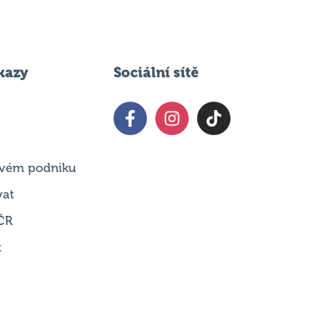
kazy
Sociální sítě
 svém podniku
vat
ČR
t