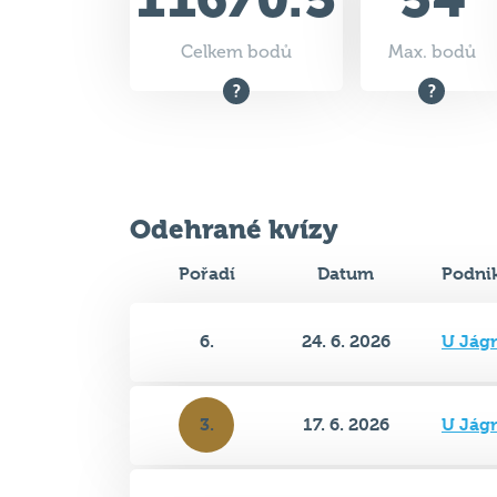
Odehrané kvízy
Pořadí
Datum
Podni
6.
24. 6. 2026
U Jág
3.
17. 6. 2026
U Jág
4.
10. 6. 2026
U Jág