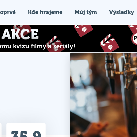
oprvé
Kde hrajeme
Můj tým
Výsledky
35.9
Průměr