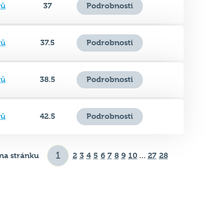
rů
37.5
Podrobnosti
rů
38.5
Podrobnosti
rů
42.5
Podrobnosti
na stránku
2
3
4
5
6
7
8
9
10
…
27
28