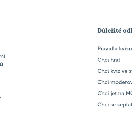
Důležité od
Pravidla kvízu
ní
Chci hrát
ků
Chci kvíz ve
Chci modero
Chci jet na M
.
Chci se zepta