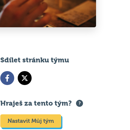
Sdílet stránku týmu
Hraješ za tento tým?
Nastavit Můj tým