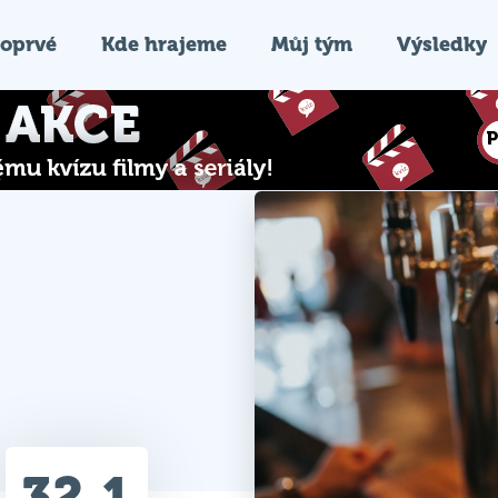
oprvé
Kde hrajeme
Můj tým
Výsledky
32.1
Průměr