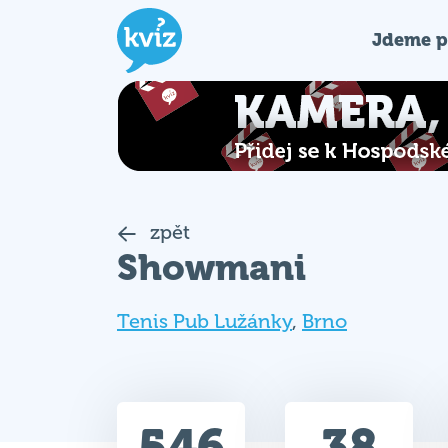
Jdeme p
zpět
Showmani
Tenis Pub Lužánky
,
Brno
546
38
Celkem bodů
Max. bodů