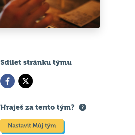
Sdílet stránku týmu
Hraješ za tento tým?
Nastavit Můj tým