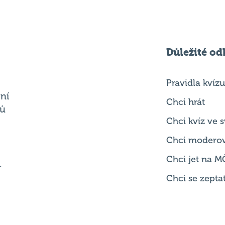
Důležité od
Pravidla kvízu
ní
Chci hrát
ků
Chci kvíz ve
Chci modero
Chci jet na M
.
Chci se zepta