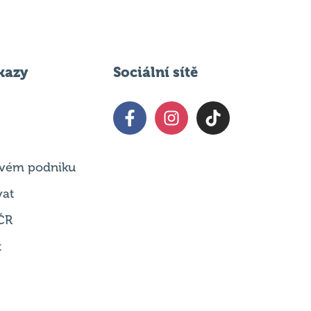
kazy
Sociální sítě
 svém podniku
vat
ČR
t