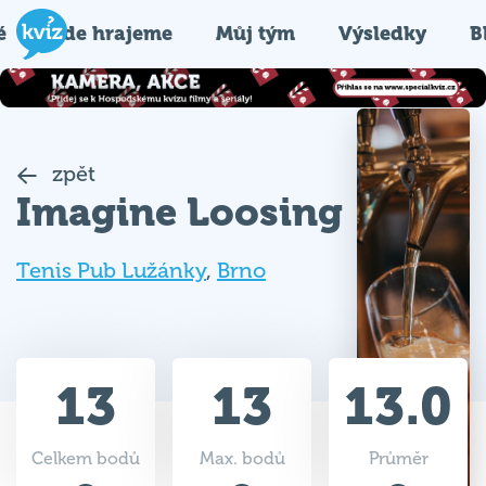
é
Kde hrajeme
Můj tým
Výsledky
B
zpět
Imagine Loosing
Tenis Pub Lužánky
,
Brno
13
13
13.0
Celkem bodů
Max. bodů
Průměr