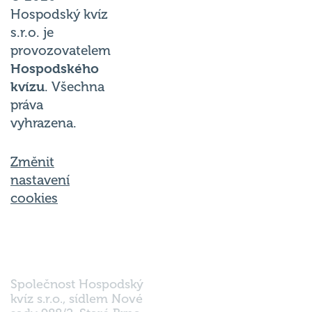
Hospodský kvíz
s.r.o. je
provozovatelem
Hospodského
kvízu
. Všechna
práva
vyhrazena.
Změnit
nastavení
cookies
Společnost Hospodský
kvíz s.r.o., sídlem Nové