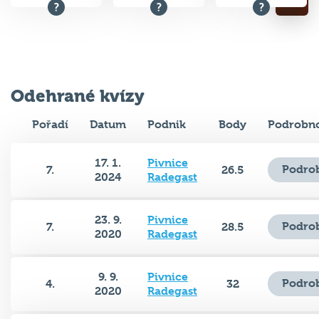
Odehrané kvízy
Pořadí
Datum
Podnik
Body
Podrobno
17. 1.
Pivnice
Podrob
7.
26.5
2024
Radegast
23. 9.
Pivnice
Podrob
7.
28.5
2020
Radegast
9. 9.
Pivnice
Podrob
4.
32
2020
Radegast