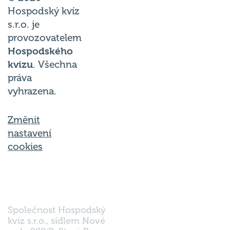
Hospodský kvíz
s.r.o. je
provozovatelem
Hospodského
kvízu
. Všechna
práva
vyhrazena.
Změnit
nastavení
cookies
Společnost Hospodský
kvíz s.r.o., sídlem Nové
sady 988/2, Staré Brno,