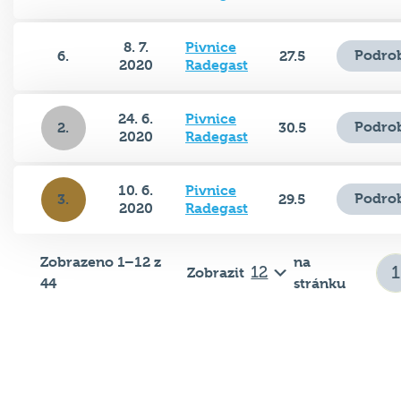
8. 7.
Pivnice
Podrob
6.
27.5
2020
Radegast
24. 6.
Pivnice
Podrob
2.
30.5
2020
Radegast
10. 6.
Pivnice
Podrob
3.
29.5
2020
Radegast
Zobrazeno 1–12 z
na
Zobrazit
44
stránku