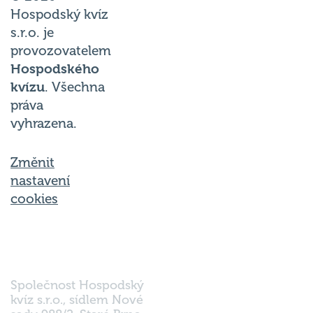
Hospodský kvíz
s.r.o. je
provozovatelem
Hospodského
kvízu
. Všechna
práva
vyhrazena.
Změnit
nastavení
cookies
Společnost Hospodský
kvíz s.r.o., sídlem Nové