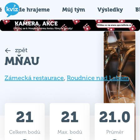
é
Kde hrajeme
Můj tým
Výsledky
B
zpět
MŇAU
Zámecká restaurace
,
Roudnice nad Labem
21
21
21.0
Celkem bodů
Max. bodů
Průměr