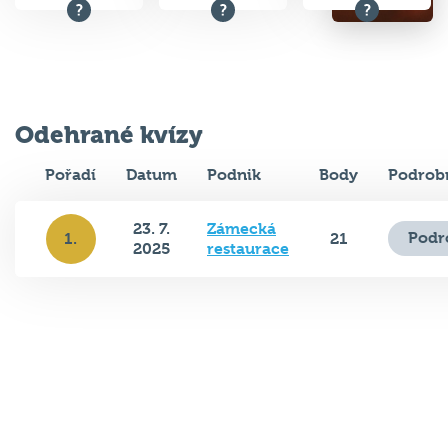
Odehrané kvízy
Pořadí
Datum
Podnik
Body
Podrob
23. 7.
Zámecká
Podr
1.
21
2025
restaurace