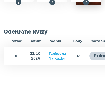
Odehrané kvízy
Pořadí
Datum
Podnik
Body
Podrobn
22. 10.
Tankovna
Podro
8.
27
2024
Na Růžku