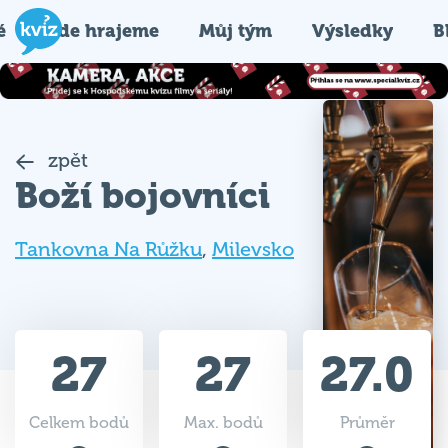
é
Kde hrajeme
Můj tým
Výsledky
B
zpět
Boží bojovníci
Tankovna Na Růžku
,
Milevsko
27
27
27.0
Celkem bodů
Max. bodů
Průměr