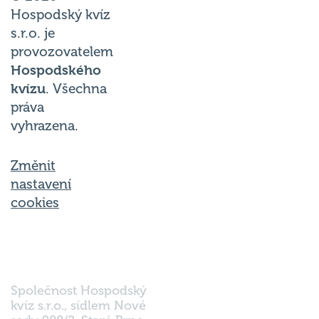
Hospodský kvíz
s.r.o. je
provozovatelem
Hospodského
kvízu
. Všechna
práva
vyhrazena.
Změnit
nastavení
cookies
Společnost Hospodský
kvíz s.r.o., sídlem Nové