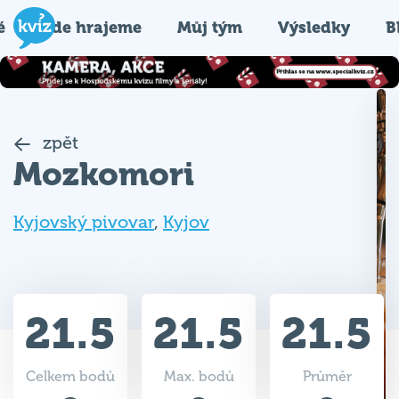
é
Kde hrajeme
Můj tým
Výsledky
B
zpět
Mozkomori
Kyjovský pivovar
,
Kyjov
21.5
21.5
21.5
Celkem bodů
Max. bodů
Průměr