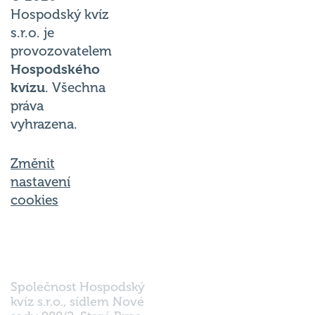
Hospodský kvíz
s.r.o. je
provozovatelem
Hospodského
kvízu
. Všechna
práva
vyhrazena.
Změnit
nastavení
cookies
Společnost Hospodský
kvíz s.r.o., sídlem Nové