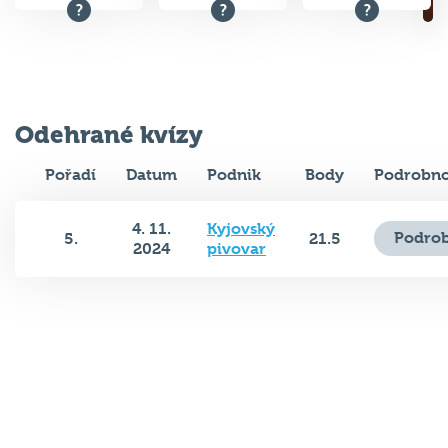
Odehrané kvízy
Pořadí
Datum
Podnik
Body
Podrobno
4. 11.
Kyjovský
Podrob
5.
21.5
2024
pivovar