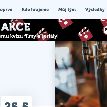
oprvé
Kde hrajeme
Můj tým
Výsledky
25.5
Průměr