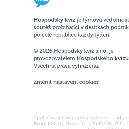
soutěž probíhající v desítkách podni
po celé republice každý týden.
© 2026 Hospodský kvíz s.r.o. je
provozovatelem
Hospodského kvízu
Všechna práva vyhrazena.
Změnit nastavení cookies
Společnost Hospodský kvíz s.r.o., sídle
Brno, 602 00 Brno, IČ: 03980138, DIČ:
spisovou značkou a oddílem 90428 C u