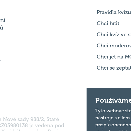
Chci hrát
ků
Chci kvíz ve
Chci modero
Chci jet na M
.
Chci se zepta
m Nové sady 988/2, Staré
Používáme
 CZ03980138 je vedena pod
 Krajského soudu v Brně.
Tyto webové str
nástroje s cílem
přizpůsobeného