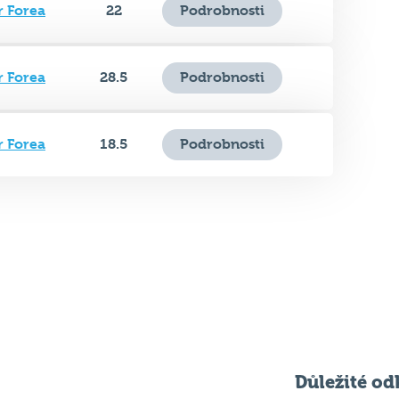
r Forea
28.5
Podrobnosti
r Forea
18.5
Podrobnosti
Důležité od
Pravidla kvízu
ní