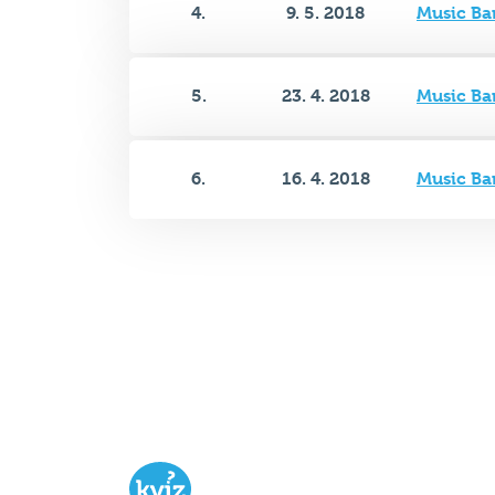
5.
23. 4. 2018
Music Ba
6.
16. 4. 2018
Music Ba
Hospodský kvíz
je týmová vědomost