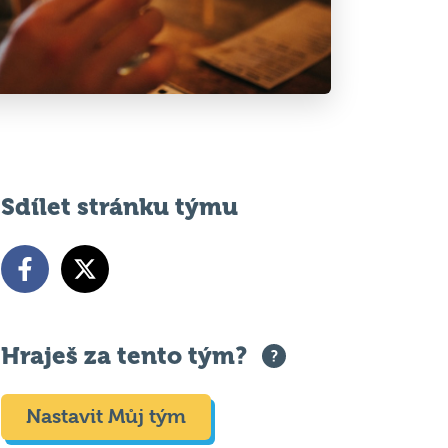
Sdílet stránku týmu
Hraješ za tento tým?
Nastavit Můj tým