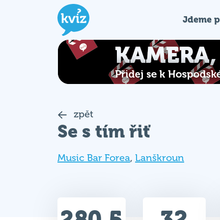
Jdeme p
zpět
Se s tím řiť
Music Bar Forea
,
Lanškroun
280.5
32
Celkem bodů
Max. bodů