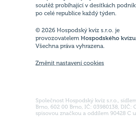
soutěž probíhající v desítkách podni
po celé republice každý týden.
© 2026 Hospodský kvíz s.r.o. je
provozovatelem
Hospodského kvízu
Všechna práva vyhrazena.
Změnit nastavení cookies
Společnost Hospodský kvíz s.r.o., sídle
Brno, 602 00 Brno, IČ: 03980138, DIČ:
spisovou značkou a oddílem 90428 C u