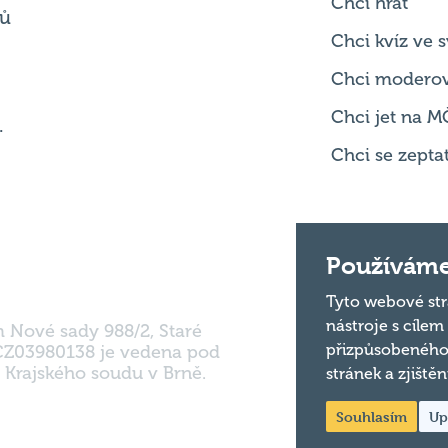
Chci hrát
ků
Chci kvíz ve
Chci modero
Chci jet na M
.
Chci se zepta
Používáme
Tyto webové str
nástroje s cílem
m Nové sady 988/2, Staré
přizpůsobeného
 CZ03980138 je vedena pod
 Krajského soudu v Brně.
stránek a zjiště
Souhlasím
Up