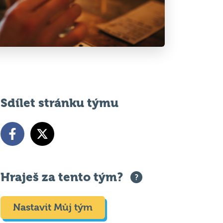
Sdílet stránku týmu
Hraješ za tento tým?
Nastavit Můj tým