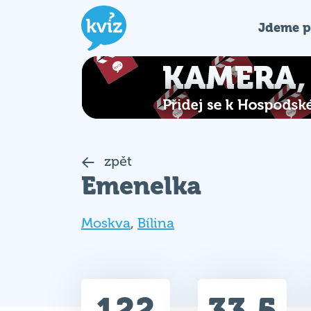
Jdeme p
zpět
Emenelka
Moskva
,
Bílina
122
33.5