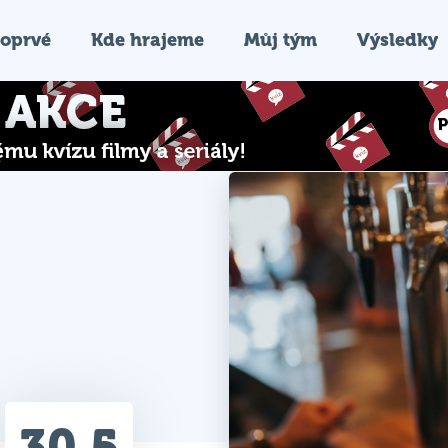
oprvé
Kde hrajeme
Můj tým
Výsledky
30.5