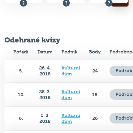
Odehrané kvízy
Pořadí
Datum
Podnik
Body
Podrobnos
26. 4.
Kulturní
Podrob
5.
24
2018
dům
28. 3.
Kulturní
Podrob
10.
15
2018
dům
1. 3.
Kulturní
Podrob
6.
26
2018
dům