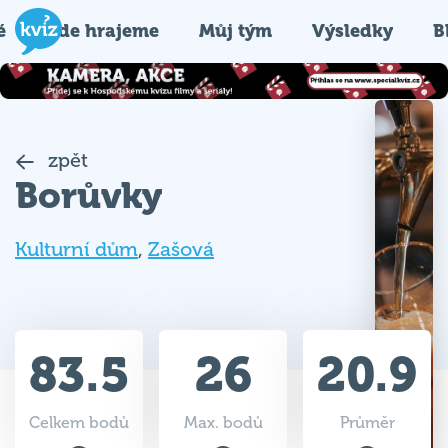
é
Kde hrajeme
Můj tým
Výsledky
B
zpět
Borůvky
Kulturní dům
,
Zašová
83.5
26
20.9
Celkem bodů
Max. bodů
Průměr