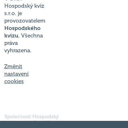
Hospodský kvíz
s.r.o. je
provozovatelem
Hospodského
kvízu
. Všechna
práva
vyhrazena.
Změnit
nastavení
cookies
Společnost Hospodský
kvíz s.r.o., sídlem Nové