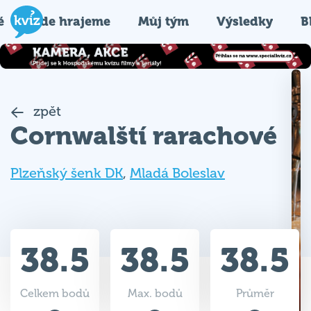
é
Kde hrajeme
Můj tým
Výsledky
B
zpět
Cornwalští rarachové
Plzeňský šenk DK
,
Mladá Boleslav
38.5
38.5
38.5
Celkem bodů
Max. bodů
Průměr