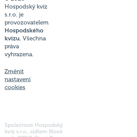
Hospodský kvíz
s.r.o. je
provozovatelem
Hospodského
kvízu
. Všechna
práva
vyhrazena.
Změnit
nastavení
cookies
Společnost Hospodský
kvíz s.r.o., sídlem Nové