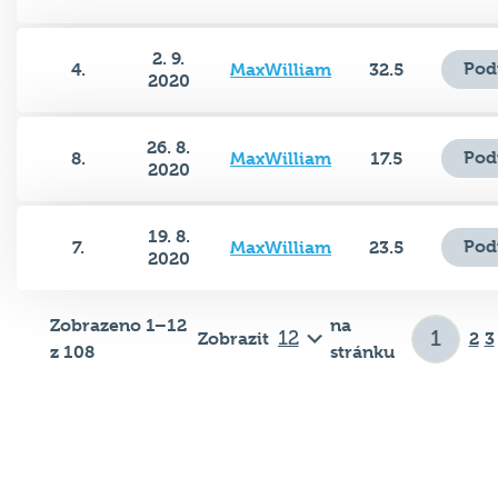
2. 9.
Pod
4.
MaxWilliam
32.5
2020
26. 8.
Pod
8.
MaxWilliam
17.5
2020
19. 8.
Pod
7.
MaxWilliam
23.5
2020
Zobrazeno 1–12
na
Zobrazit
2
3
z 108
stránku