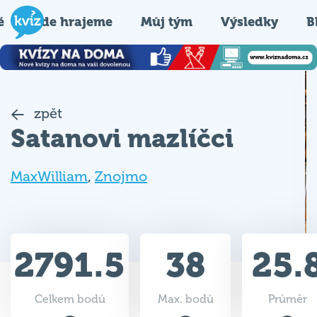
é
Kde hrajeme
Můj tým
Výsledky
B
zpět
Satanovi mazlíčci
MaxWilliam
,
Znojmo
2791.5
38
25.
Celkem bodů
Max. bodů
Průměr