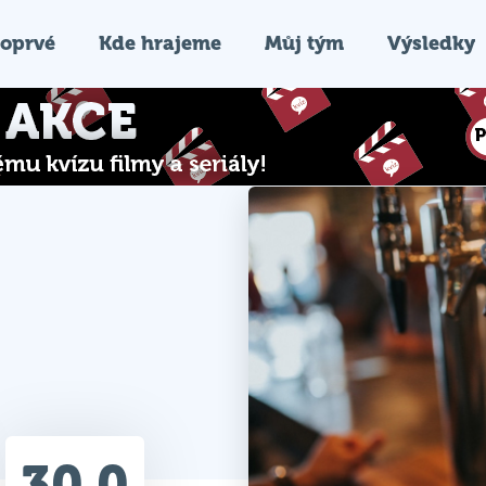
oprvé
Kde hrajeme
Můj tým
Výsledky
30.0