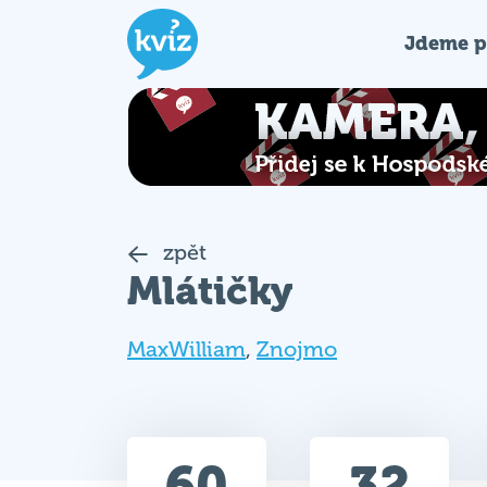
Jdeme p
zpět
Mlátičky
MaxWilliam
,
Znojmo
60
32