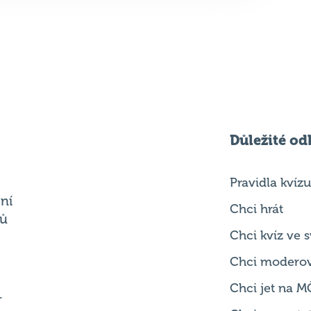
Důležité od
Pravidla kvízu
ní
Chci hrát
ků
Chci kvíz ve
Chci modero
Chci jet na M
.