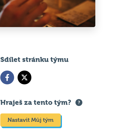
Sdílet stránku týmu
Hraješ za tento tým?
Nastavit Můj tým