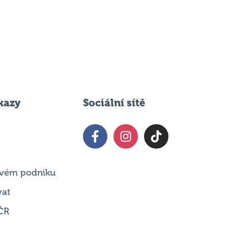
kazy
Sociální sítě
 svém podniku
vat
ČR