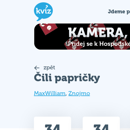
Jdeme p
zpět
Čili papričky
MaxWilliam
,
Znojmo
34
34