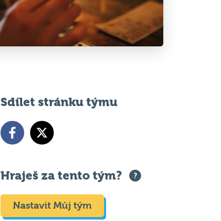
Sdílet stránku týmu
Hraješ za tento tým?
Nastavit Můj tým