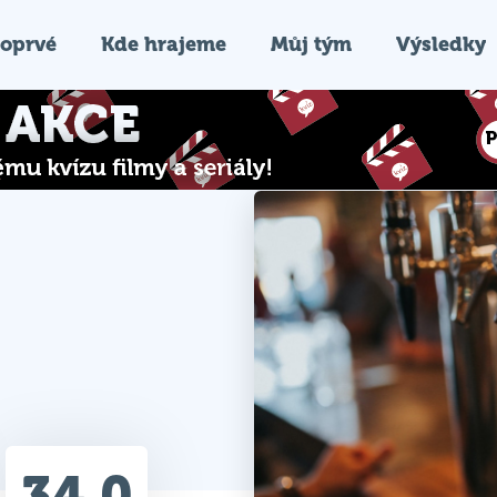
oprvé
Kde hrajeme
Můj tým
Výsledky
34.0