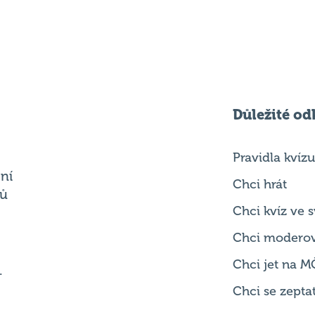
Důležité od
Pravidla kvízu
ní
Chci hrát
ků
Chci kvíz ve
Chci modero
Chci jet na M
.
Chci se zepta