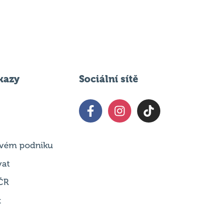
kazy
Sociální sítě
 svém podniku
vat
ČR
t