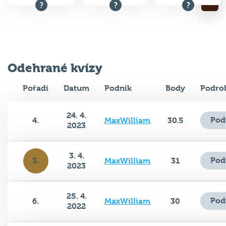
Odehrané kvízy
Pořadí
Datum
Podnik
Body
Podro
24. 4.
Pod
4.
MaxWilliam
30.5
2023
3. 4.
Pod
3.
MaxWilliam
31
2023
25. 4.
Pod
6.
MaxWilliam
30
2022