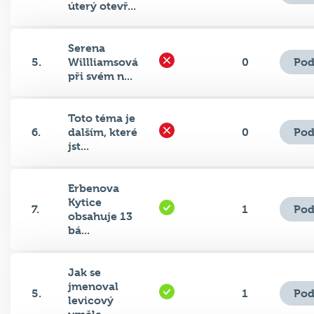
Serena
Pod
5.
Willliamsová
0
při svém n...
Toto téma je
Pod
6.
dalším, které
0
jst...
Erbenova
Kytice
Pod
7.
1
obsahuje 13
bá...
Jak se
jmenoval
Pod
5.
1
levicový
uměle...