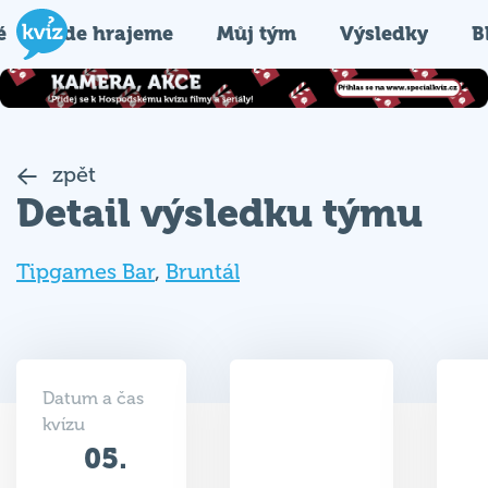
é
Kde hrajeme
Můj tým
Výsledky
B
zpět
Detail výsledku týmu
Tipgames Bar
,
Bruntál
Datum a čas
kvízu
05.
11
06.