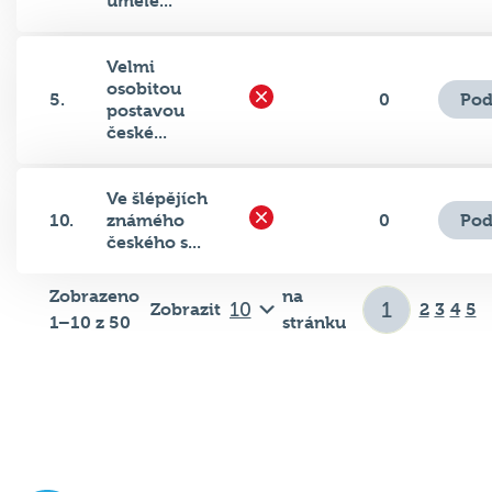
Velmi
osobitou
Pod
5.
0
postavou
české...
Ve šlépějích
Pod
10.
známého
0
českého s...
Zobrazeno
na
Zobrazit
2
3
4
5
1–10 z 50
stránku
Důležité odkazy