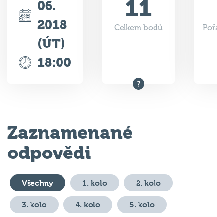
2018
Celkem bodů
Poř
(ÚT)
18:00
Zaznamenané
odpovědi
Všechny
1. kolo
2. kolo
3. kolo
4. kolo
5. kolo