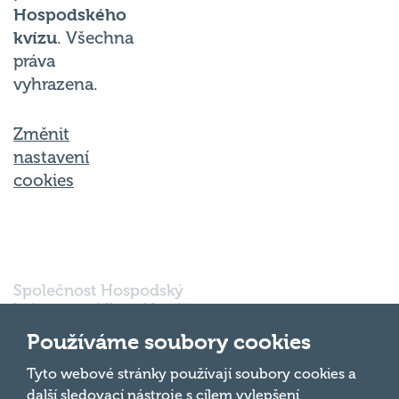
kvízu
. Všechna
práva
vyhrazena.
Změnit
nastavení
cookies
Společnost Hospodský
kvíz s.r.o., sídlem Nové
sady 988/2, Staré Brno,
602 00 Brno, IČ:
Používáme soubory cookies
03980138, DIČ:
Nahoru
CZ03980138 je vedena
Tyto webové stránky používají soubory cookies a
pod spisovou značkou
další sledovací nástroje s cílem vylepšení