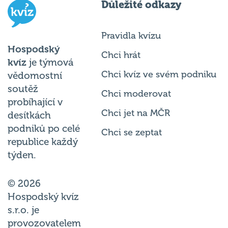
Pravidla kvízu
Hospodský
Chci hrát
kvíz
je týmová
Chci kvíz ve svém podniku
vědomostní
soutěž
Chci moderovat
probíhající v
Chci jet na MČR
desítkách
podniků po celé
Chci se zeptat
republice každý
týden.
© 2026
Hospodský kvíz
s.r.o. je
provozovatelem
Hospodského