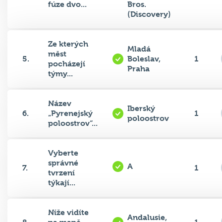
fúze dvo...
Bros.
(Discovery)
Ze kterých
Mladá
měst
5.
Boleslav,
1
pocházejí
Praha
týmy...
Název
Iberský
6.
„Pyrenejský
1
poloostrov
poloostrov“...
Vyberte
správné
A
7.
1
tvrzení
týkají...
Níže vidíte
Andalusie,