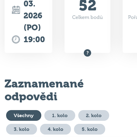
52
03.
2026
Celkem bodů
Poř
(PO)
19:00
Zaznamenané
odpovědi
Všechny
1. kolo
2. kolo
3. kolo
4. kolo
5. kolo