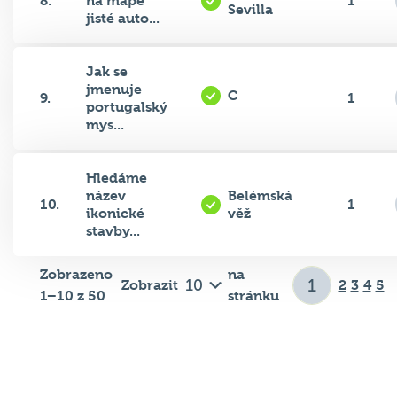
8.
na mapě
1
Sevilla
jisté auto...
Jak se
jmenuje
C
9.
1
portugalský
mys...
Hledáme
název
Belémská
10.
1
ikonické
věž
stavby...
Zobrazeno
na
Zobrazit
2
3
4
5
1–10 z 50
stránku