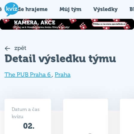
é
Kde hrajeme
Můj tým
Výsledky
B
zpět
Detail výsledku týmu
The PUB Praha 6
,
Praha
Datum a čas
kvízu
02.