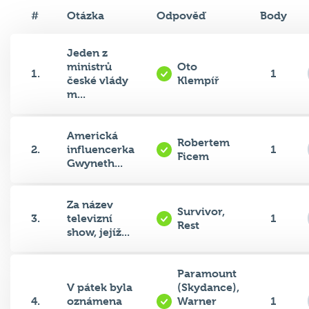
#
Otázka
Odpověď
Body
Jeden z
ministrů
Oto
1.
1
české vlády
Klempíř
m...
Americká
Robertem
2.
influencerka
1
Ficem
Gwyneth...
Za název
Survivor,
3.
televizní
1
Rest
show, jejíž...
Paramount
V pátek byla
(Skydance),
4.
oznámena
Warner
1