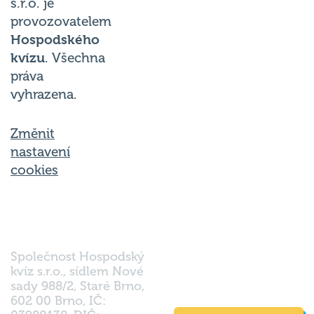
s.r.o. je
provozovatelem
Hospodského
kvízu
. Všechna
práva
vyhrazena.
Změnit
nastavení
cookies
Společnost Hospodský
kvíz s.r.o., sídlem Nové
sady 988/2, Staré Brno,
602 00 Brno, IČ: