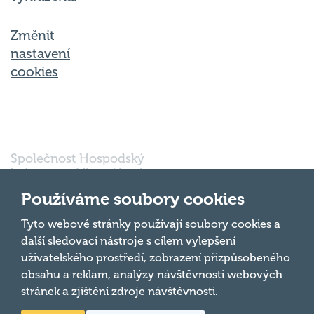
Změnit
nastavení
cookies
Společnost Hospodský
kvíz s.r.o., sídlem Nové
sady 988/2, Staré Brno,
Používáme soubory cookies
602 00 Brno, IČ:
03980138, DIČ:
Nahoru
Tyto webové stránky používají soubory cookies a
CZ03980138 je vedena
další sledovací nástroje s cílem vylepšení
pod spisovou značkou
uživatelského prostředí, zobrazení přizpůsobeného
a oddílem 90428 C u
obsahu a reklam, analýzy návštěvnosti webových
Krajského soudu v
Brně.
stránek a zjištění zdroje návštěvnosti.