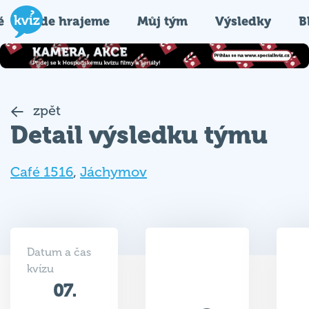
é
Kde hrajeme
Můj tým
Výsledky
B
zpět
Detail výsledku týmu
Café 1516
,
Jáchymov
Datum a čas
kvízu
07.