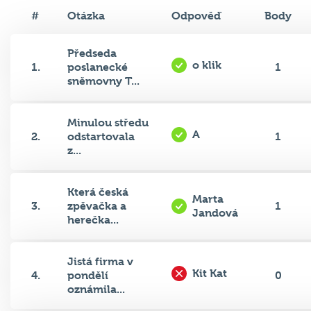
#
Otázka
Odpověď
Body
Předseda
o klik
1.
poslanecké
1
sněmovny T...
Minulou středu
A
2.
odstartovala
1
z...
Která česká
Marta
3.
zpěvačka a
1
Jandová
herečka...
Jistá firma v
Kit Kat
4.
pondělí
0
oznámila...