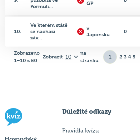
9.
působila ve
0
GP
Formuli...
Ve kterém státě
v
10.
se nachází
0
Japonsku
záv...
Zobrazeno
na
Zobrazit
2
3
4
5
1–10 z 50
stránku
Důležité odkazy
Pravidla kvízu
Hospodský