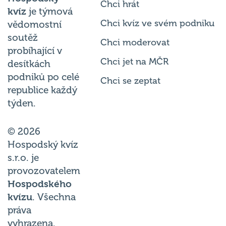
Chci hrát
kvíz
je týmová
Chci kvíz ve svém podniku
vědomostní
soutěž
Chci moderovat
probíhající v
Chci jet na MČR
desítkách
podniků po celé
Chci se zeptat
republice každý
týden.
© 2026
Hospodský kvíz
s.r.o. je
provozovatelem
Hospodského
kvízu
. Všechna
práva
vyhrazena.