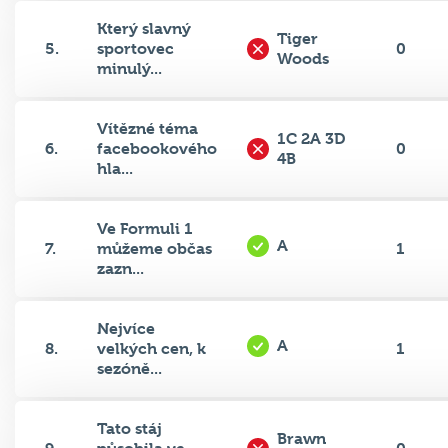
Který slavný
Tiger
5.
sportovec
0
Woods
minulý...
Vítězné téma
1C 2A 3D
6.
facebookového
0
4B
hla...
Ve Formuli 1
A
7.
můžeme občas
1
zazn...
Nejvíce
A
8.
velkých cen, k
1
sezóně...
Tato stáj
Brawn