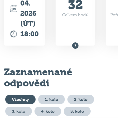
32
04.
2026
Celkem bodů
Poř
(ÚT)
18:00
Zaznamenané
odpovědi
Všechny
1. kolo
2. kolo
3. kolo
4. kolo
5. kolo