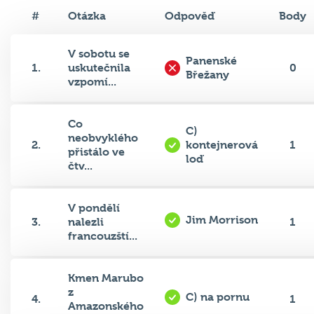
#
Otázka
Odpověď
Body
V sobotu se
Panenské
1.
uskutečnila
0
Břežany
vzpomí...
Co
C)
neobvyklého
2.
kontejnerová
1
přistálo ve
loď
čtv...
V pondělí
Jim Morrison
3.
nalezli
1
francouzští...
Kmen Marubo
z
C) na pornu
4.
1
Amazonského