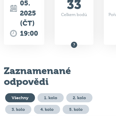
33
05.
2025
Celkem bodů
Poř
(ČT)
19:00
Zaznamenané
odpovědi
Všechny
1. kolo
2. kolo
3. kolo
4. kolo
5. kolo