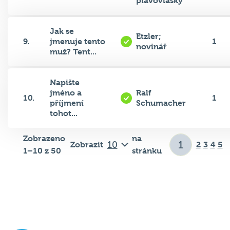
plavovlásky
Jak se
Etzler;
9.
jmenuje tento
1
novinář
muž? Tent...
Napište
jméno a
Ralf
10.
1
příjmení
Schumacher
tohot...
Zobrazeno
na
Zobrazit
2
3
4
5
1–10 z 50
stránku