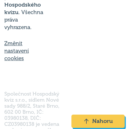
Hospodského
kvízu
. Všechna
práva
vyhrazena.
Změnit
nastavení
cookies
Společnost Hospodský
kvíz s.r.o., sídlem Nové
sady 988/2, Staré Brno,
602 00 Brno, IČ:
03980138, DIČ:
Nahoru
CZ03980138 je vedena