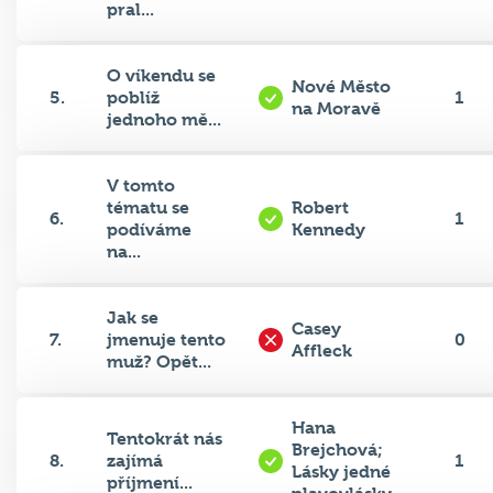
pral...
O víkendu se
Nové Město
5.
poblíž
1
na Moravě
jednoho mě...
V tomto
tématu se
Robert
6.
1
podíváme
Kennedy
na...
Jak se
Casey
7.
jmenuje tento
0
Affleck
muž? Opět...
Hana
Tentokrát nás
Brejchová;
8.
zajímá
1
Lásky jedné
příjmení...