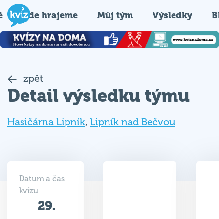
é
Kde hrajeme
Můj tým
Výsledky
B
zpět
Detail výsledku týmu
Hasičárna Lipník
,
Lipník nad Bečvou
Datum a čas
kvízu
29.