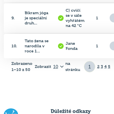
C) cvičí
Bikram jóga
se v sále
9.
je speciální
1
vyhřátém
druh...
na 42 °C
Tato žena se
Jane
10.
narodila v
1
Fonda
roce 1...
Zobrazeno
na
Zobrazit
2
3
4
5
1–10 z 50
stránku
Důležité odkazy