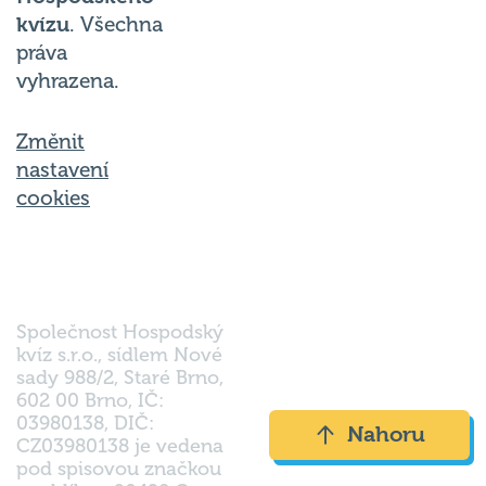
kvízu
. Všechna
práva
vyhrazena.
Změnit
nastavení
cookies
Společnost Hospodský
kvíz s.r.o., sídlem Nové
sady 988/2, Staré Brno,
602 00 Brno, IČ:
03980138, DIČ:
Nahoru
CZ03980138 je vedena
pod spisovou značkou
a oddílem 90428 C u