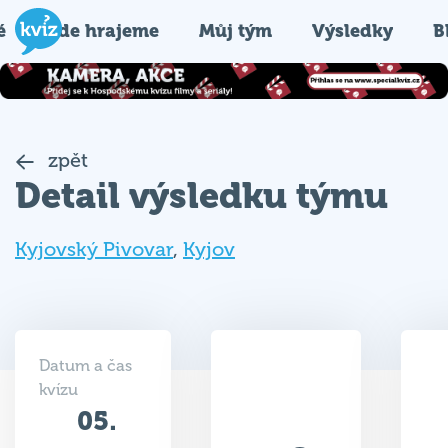
é
Kde hrajeme
Můj tým
Výsledky
B
zpět
Detail výsledku týmu
Kyjovský Pivovar
,
Kyjov
Datum a čas
kvízu
05.
30
02.