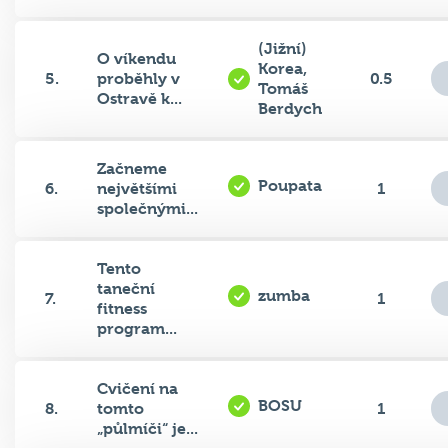
(Jižní)
O víkendu
Korea,
5.
proběhly v
0.5
Tomáš
Ostravě k...
Berdych
Začneme
Poupata
6.
největšími
1
společnými...
Tento
taneční
zumba
7.
1
fitness
program...
Cvičení na
BOSU
8.
tomto
1
„půlmíči“ je...