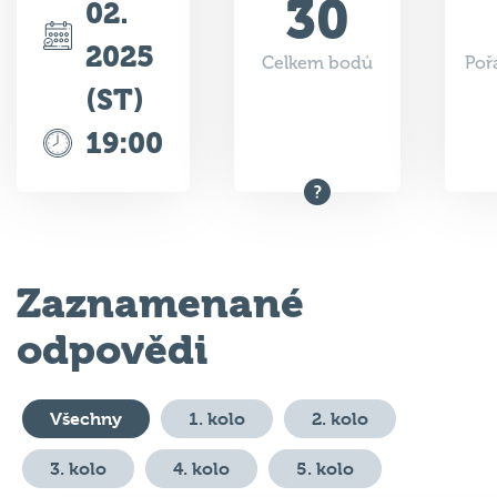
2025
Celkem bodů
Poř
(ST)
19:00
Zaznamenané
odpovědi
Všechny
1. kolo
2. kolo
3. kolo
4. kolo
5. kolo