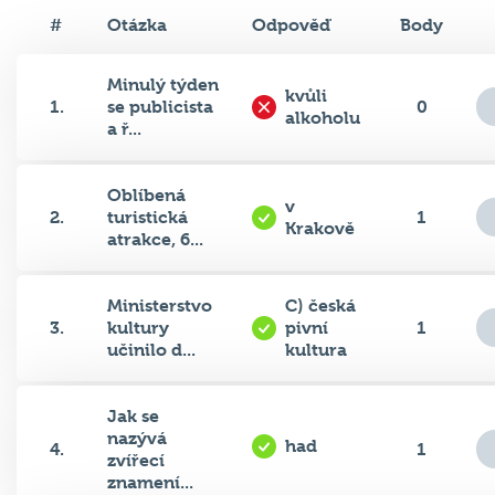
#
Otázka
Odpověď
Body
Minulý týden
kvůli
1.
se publicista
0
alkoholu
a ř...
Oblíbená
v
2.
turistická
1
Krakově
atrakce, 6...
Ministerstvo
C) česká
3.
kultury
pivní
1
učinilo d...
kultura
Jak se
nazývá
had
4.
1
zvířecí
znamení...