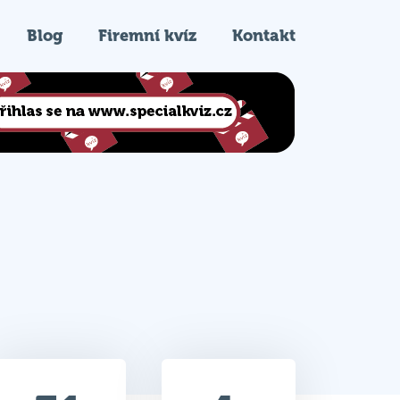
Blog
Firemní kvíz
Kontakt
31
4.
Celkem bodů
Pořadí na kvízu