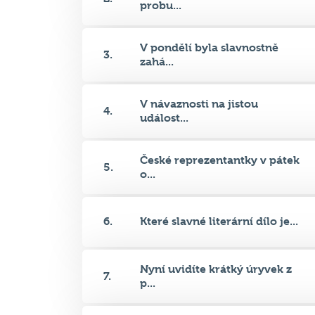
3.
zahá...
V návaznosti na jistou
4.
událost...
České reprezentantky v pátek
5.
o...
6.
Které slavné literární dílo je...
Nyní uvidíte krátký úryvek z
7.
p...
Nejslavnější dílo Charlese
8.
Dar...