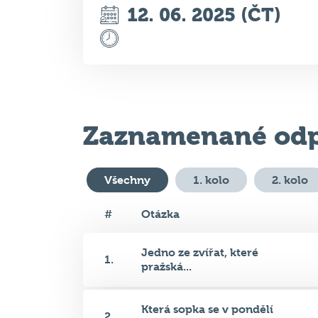
Zaznamenané odp
Všechny
1. kolo
2. kolo
#
Otázka
Jedno ze zvířat, které
1.
pražská...
Která sopka se v pondělí
2.
probu...
V pondělí byla slavnostně