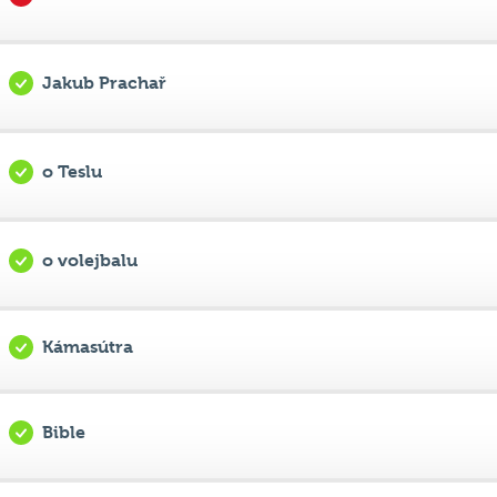
Jakub Prachař
o Teslu
o volejbalu
Kámasútra
Bible
přírodním/přirozeným výběrem