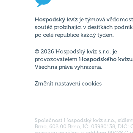
soutěž probíhající v desítkách podni
po celé republice každý týden.
© 2026 Hospodský kvíz s.r.o. je
provozovatelem
Hospodského kvízu
Všechna práva vyhrazena.
Změnit nastavení cookies
Společnost Hospodský kvíz s.r.o., sídle
Brno, 602 00 Brno, IČ: 03980138, DIČ:
spisovou značkou a oddílem 90428 C u