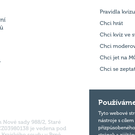
Chci hrát
ků
Chci kvíz ve
Chci modero
Chci jet na M
.
Chci se zepta
m Nové sady 988/2, Staré
Používáme
 CZ03980138 je vedena pod
 Krajského soudu v Brně.
Tyto webové str
nástroje s cílem
přizpůsobeného