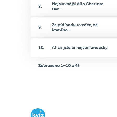
Za půl bodu uveďte, ze
9.
kterého...
10.
Ať už jste či nejste fanoušky...
Zobrazeno 1–10 z 45
Hospodský kvíz
je týmová vědomost