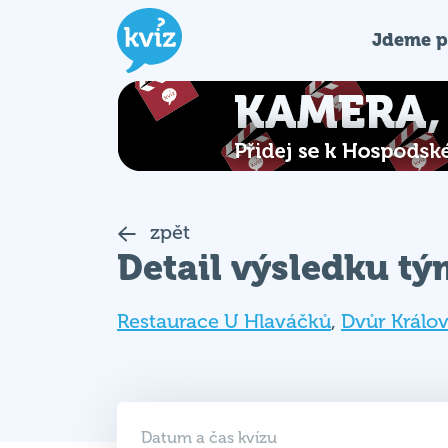
Jdeme p
zpět
Detail výsledku t
Restaurace U Hlaváčků
,
Dvůr Králo
Datum a čas kvízu
12. 06. 2025 (ČT)