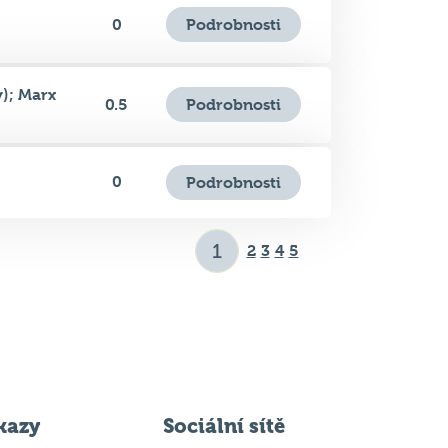
); Marx
Podrobnosti
0.5
0
Podrobnosti
2
3
4
5
kazy
Sociální sítě