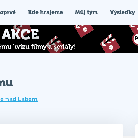
oprvé
Kde hrajeme
Můj tým
Výsledky
ýmu
vé nad Labem