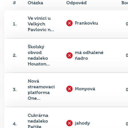
Ve vinici u
Frankovku
1.
Velkých
Pavlovic n...
Školský
obvod
má odhalené
2.
nedaleko
ňadro
Houston...
Nová
streamovací
Monyová
3.
platforma
One...
Cukrárna
nedaleko
jahody
4.
Paříže
překo...