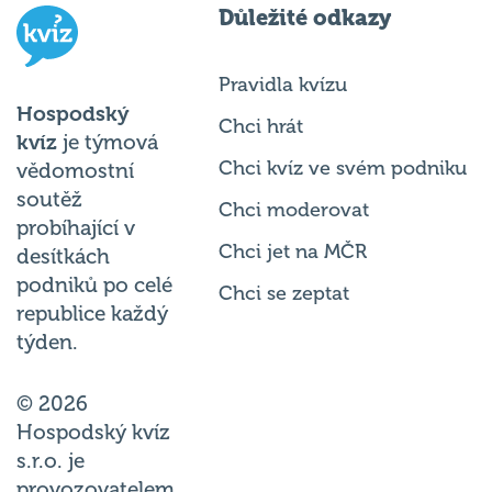
Pravidla kvízu
Hospodský
Chci hrát
kvíz
je týmová
Chci kvíz ve svém podniku
vědomostní
soutěž
Chci moderovat
probíhající v
Chci jet na MČR
desítkách
podniků po celé
Chci se zeptat
republice každý
týden.
© 2026
Hospodský kvíz
s.r.o. je
provozovatelem