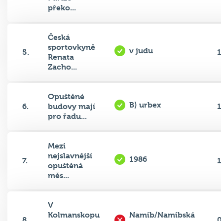
Česká
sportovkyně
v judu
5.
Renata
Zacho...
Opuštěné
B) urbex
6.
budovy mají
pro řadu...
Mezi
nejslavnější
1986
7.
opuštěná
měs...
V
Kolmanskopu
Namib/Namibská
8.
v jihozápadní
poušť