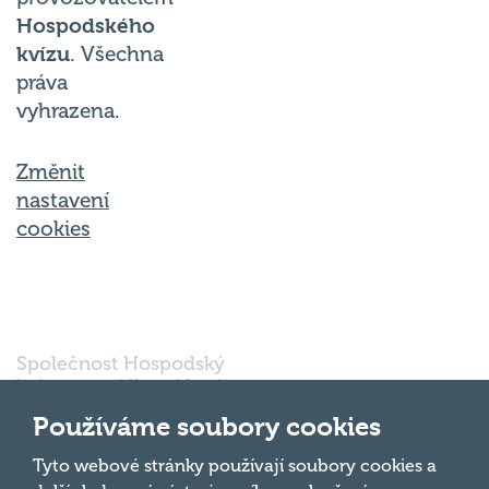
Hospodského
kvízu
. Všechna
práva
vyhrazena.
Změnit
nastavení
cookies
Společnost Hospodský
kvíz s.r.o., sídlem Nové
sady 988/2, Staré Brno,
602 00 Brno, IČ:
Používáme soubory cookies
03980138, DIČ:
Nahoru
CZ03980138 je vedena
Tyto webové stránky používají soubory cookies a
pod spisovou značkou