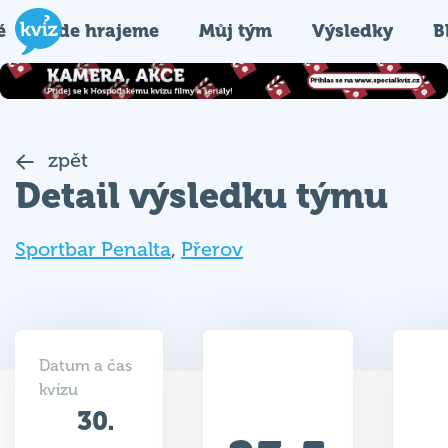
é
Kde hrajeme
Můj tým
Výsledky
B
zpět
Detail výsledku týmu
Sportbar Penalta
,
Přerov
Datum a čas
kvízu
30.
23.5
04.