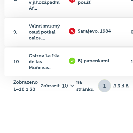
Af...
Velmi smutný
Sarajevo, 1984
9.
osud potkal
celou...
Ostrov La Isla
B) panenkami
10.
de las
Muñecas...
Zobrazeno
na
Zobrazit
2
3
4
5
1–10 z 50
stránku
Důležité odkazy