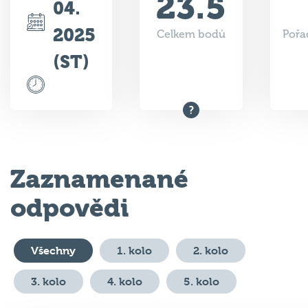
2025
Celkem bodů
Pořa
(ST)
Zaznamenané
odpovědi
Všechny
1. kolo
2. kolo
3. kolo
4. kolo
5. kolo
#
Otázka
Odpověď
Bo