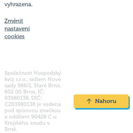
vyhrazena.
Změnit
nastavení
cookies
Společnost Hospodský
kvíz s.r.o., sídlem Nové
sady 988/2, Staré Brno,
602 00 Brno, IČ:
03980138, DIČ:
Nahoru
CZ03980138 je vedena
pod spisovou značkou
a oddílem 90428 C u
Krajského soudu v
Brně.