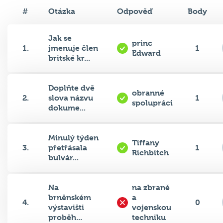
#
Otázka
Odpověď
Body
Jak se
princ
1.
jmenuje člen
1
Edward
britské kr...
Doplňte dvě
obranné
2.
slova názvu
1
spolupráci
dokume...
Minulý týden
Tiffany
3.
přetřásala
1
Richbitch
bulvár...
Na
na zbraně
brněnském
a
4.
0
výstavišti
vojenskou
proběh...
techniku