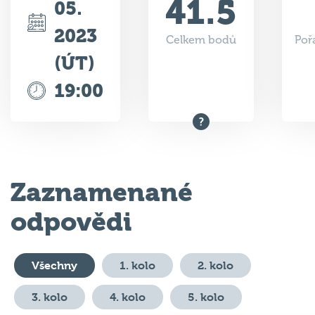
41.5
05.
2023
Celkem bodů
Poř
(ÚT)
19:00
Zaznamenané
odpovědi
Všechny
1. kolo
2. kolo
3. kolo
4. kolo
5. kolo