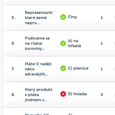
Reprezentanti
Číny
5.
které země
1
napro...
Podíváme se
A) na
6.
na různé
1
hřbetě
suroviny...
Máte-li raději
C) pšenice
7.
něco
1
zdravějšíh...
Který produkt
D) hnízda
8.
z ptáka
0
jménem s...