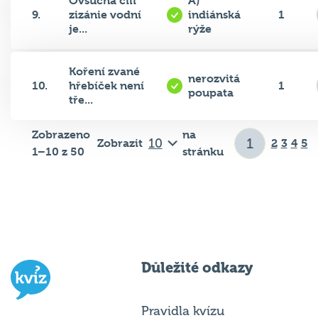
Ovsucha čili
A)
9.
zizánie vodní
indiánská
1
je...
rýže
Koření zvané
nerozvitá
10.
hřebíček není
1
poupata
tře...
Zobrazeno
na
Zobrazit
2
3
4
5
1–10 z 50
stránku
Důležité odkazy
Pravidla kvízu