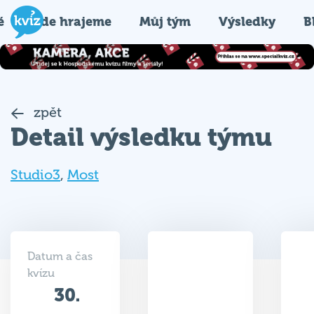
é
Kde hrajeme
Můj tým
Výsledky
B
zpět
Detail výsledku týmu
Studio3
,
Most
Datum a čas
kvízu
30.