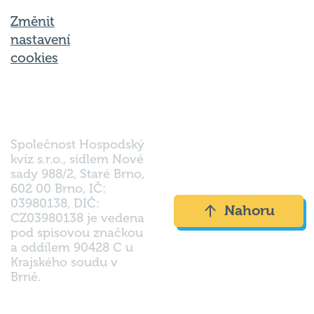
Změnit
nastavení
cookies
Společnost Hospodský
kvíz s.r.o., sídlem Nové
sady 988/2, Staré Brno,
602 00 Brno, IČ:
03980138, DIČ:
Nahoru
CZ03980138 je vedena
pod spisovou značkou
a oddílem 90428 C u
Krajského soudu v
Brně.