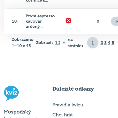
První espresso
10.
kávovar,
0
určený...
Zobrazeno
na
Zobrazit
2
3
4
5
1–10 z 45
stránku
Důležité odkazy
Pravidla kvízu
Hospodský
Chci hrát
kvíz
je týmová