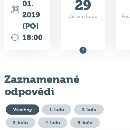
2019
Celkem bodů
Poř
(PO)
18:00
Zaznamenané
odpovědi
Všechny
1. kolo
2. kolo
3. kolo
4. kolo
5. kolo