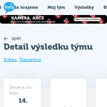
é
Kde hrajeme
Můj tým
Výsledky
B
zpět
Detail výsledku týmu
Sokec
,
Šlapanice
Datum a čas
kvízu
14.
29
01.