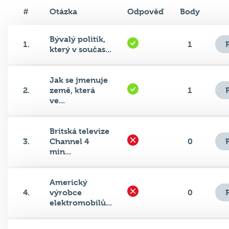
#
Otázka
Odpověď
Body
Bývalý politik,
1.
1
který v součas...
Jak se jmenuje
2.
země, která
1
ve...
Britská televize
3.
Channel 4
0
min...
Americký
4.
výrobce
0
elektromobilů...
Soupeřkami