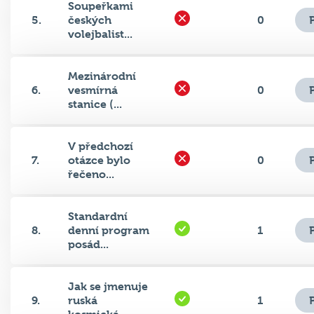
5.
českých
0
volejbalist...
Mezinárodní
6.
vesmírná
0
stanice (...
V předchozí
7.
otázce bylo
0
řečeno...
Standardní
8.
denní program
1
posád...
Jak se jmenuje
9.
ruská
1
kosmická...