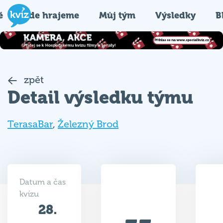
é
Kde hrajeme
Můj tým
Výsledky
B
zpět
Detail výsledku týmu
TerasaBar
,
Železný Brod
Datum a čas
kvízu
28.