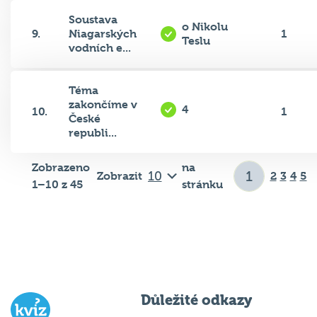
Soustava
o Nikolu
9.
Niagarských
1
Teslu
vodních e...
Téma
zakončíme v
4
10.
1
České
republi...
Zobrazeno
na
Zobrazit
2
3
4
5
1–10 z 45
stránku
Důležité odkazy