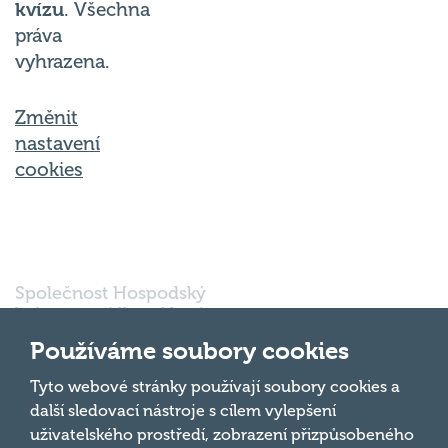
kvízu
. Všechna
práva
vyhrazena.
Změnit
nastavení
cookies
Společnost Hospodský
kvíz s.r.o., sídlem Nové
sady 988/2, Staré Brno,
Používáme soubory cookies
602 00 Brno, IČ:
03980138, DIČ:
Nahoru
Tyto webové stránky používají soubory cookies a
CZ03980138 je vedena
další sledovací nástroje s cílem vylepšení
pod spisovou značkou
uživatelského prostředí, zobrazení přizpůsobeného
a oddílem 90428 C u