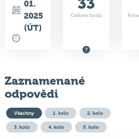
33
01.
2025
Celkem bodů
Pořa
(ÚT)
Zaznamenané
odpovědi
Všechny
1. kolo
2. kolo
3. kolo
4. kolo
5. kolo