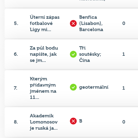
Úterní zápas
Benfica
5.
fotbalové
(Lisabon),
0
Ligy mi...
Barcelona
Za půl bodu
Tři
6.
napište, jak
soutěsky;
1
se jm...
Čína
Kterým
přídavným
geotermální
7.
1
jménem na
11...
Akademik
B
8.
Lomonosov
0
je ruská ja...