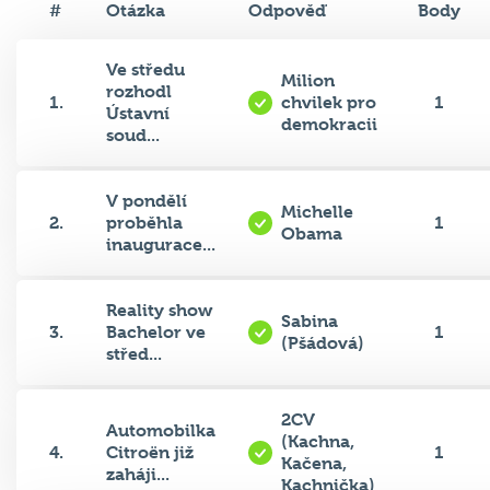
#
Otázka
Odpověď
Body
Ve středu
Milion
rozhodl
1.
chvilek pro
1
Ústavní
demokracii
soud...
V pondělí
Michelle
2.
proběhla
1
Obama
inaugurace...
Reality show
Sabina
3.
Bachelor ve
1
(Pšádová)
střed...
2CV
Automobilka
(Kachna,
4.
Citroën již
1
Kačena,
zaháji...
Kachnička)