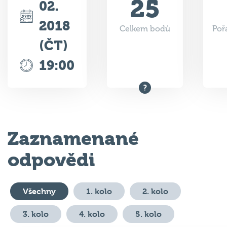
2018
Celkem bodů
Poř
(ČT)
19:00
Zaznamenané
odpovědi
Všechny
1. kolo
2. kolo
3. kolo
4. kolo
5. kolo