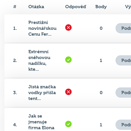
#
Otázka
Odpověď
Body
Vý
Prestižní
Pod
1.
novinářskou
0
Cenu Fer...
Extrémní
sněhovou
Pod
2.
1
nadílku,
kte...
Jistá značka
Pod
3.
vodky přišla
0
tent...
Jak se
jmenuje
Pod
4.
1
firma Elona
Mus...