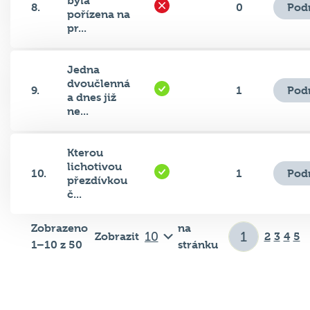
pořízena na
pr...
Jedna
dvoučlenná
Pod
9.
1
a dnes již
ne...
Kterou
lichotivou
Pod
10.
1
přezdívkou
č...
Zobrazeno
na
Zobrazit
2
3
4
5
1–10 z 50
stránku