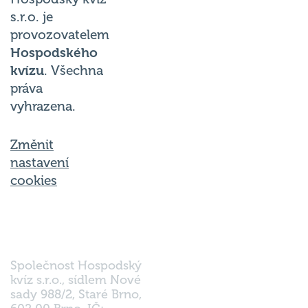
s.r.o. je
provozovatelem
Hospodského
kvízu
. Všechna
práva
vyhrazena.
Změnit
nastavení
cookies
Společnost Hospodský
kvíz s.r.o., sídlem Nové
sady 988/2, Staré Brno,
602 00 Brno, IČ: