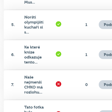
Norští
olympijští
Pod
5.
1
kuchaři si
s...
Ke které
knize
Pod
6.
1
odkazuje
tento...
Naše
nejmenší
Pod
7.
0
CHKO má
rozlohu...
Tato fotka
byla
Pod
8.
0