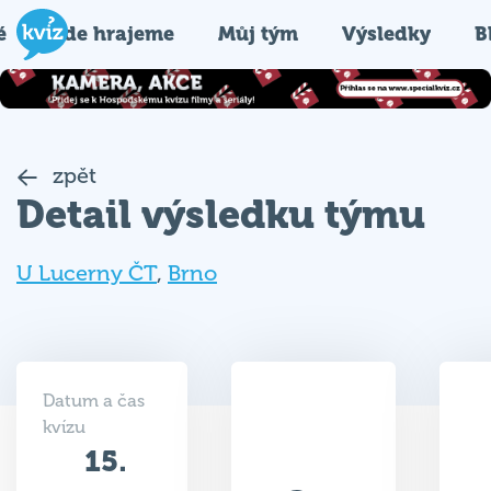
é
Kde hrajeme
Můj tým
Výsledky
B
zpět
Detail výsledku týmu
U Lucerny ČT
,
Brno
Datum a čas
kvízu
15.
25
02.