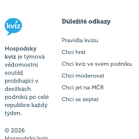
Důležité odkazy
Pravidla kvízu
Hospodský
Chci hrát
kvíz
je týmová
Chci kvíz ve svém podniku
vědomostní
soutěž
Chci moderovat
probíhající v
Chci jet na MČR
desítkách
podniků po celé
Chci se zeptat
republice každý
týden.
© 2026
Hospodský kvíz