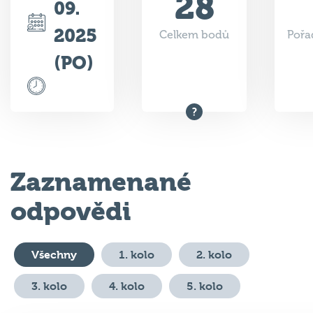
28
09.
2025
Celkem bodů
Pořa
(PO)
Zaznamenané
odpovědi
Všechny
1. kolo
2. kolo
3. kolo
4. kolo
5. kolo