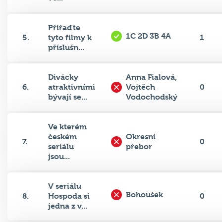
Přiřaďte
1C 2D 3B 4A
5.
tyto filmy k
1
příslušn...
Divácky
Anna Fialová,
6.
atraktivními
Vojtěch
0
bývají se...
Vodochodský
Ve kterém
českém
Okresní
7.
0
seriálu
přebor
jsou...
V seriálu
Bohoušek
8.
Hospoda si
0
jedna z v...