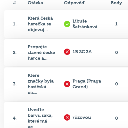
#
Otázka
Odpověď
Body
Která česká
Libuše
1.
herečka se
1
Šafránková
objevuj...
Propojte
1B 2C 3A
2.
slavné české
0
herce a...
Které
značky byla
Praga (Praga
3.
0
hasičská
Grand)
cis...
Uveďte
barvu saka,
růžovou
4.
0
které má
ve...