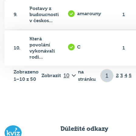
Postavy z
amarouny
9.
budoucnosti
1
v českos...
Která
povolání
C
10.
1
vykonávali
rodi...
Zobrazeno
na
Zobrazit
2
3
4
5
1–10 z 50
stránku
Důležité odkazy