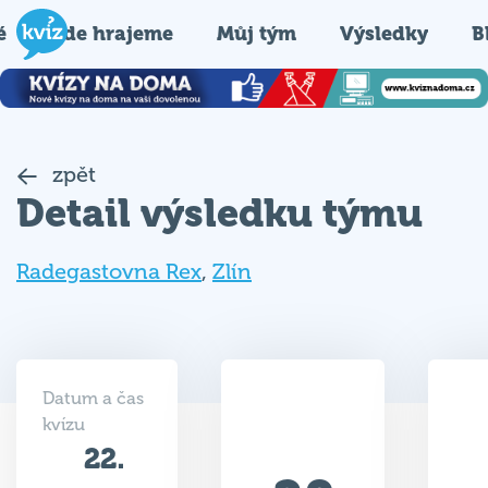
é
Kde hrajeme
Můj tým
Výsledky
B
zpět
Detail výsledku týmu
Radegastovna Rex
,
Zlín
Datum a čas
kvízu
22.