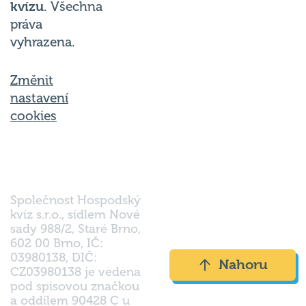
kvízu
. Všechna
práva
vyhrazena.
Změnit
nastavení
cookies
Společnost Hospodský
kvíz s.r.o., sídlem Nové
sady 988/2, Staré Brno,
602 00 Brno, IČ:
03980138, DIČ:
Nahoru
CZ03980138 je vedena
pod spisovou značkou
a oddílem 90428 C u