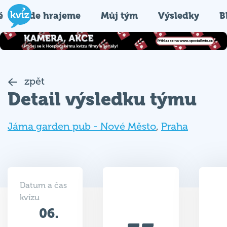
é
Kde hrajeme
Můj tým
Výsledky
B
zpět
Detail výsledku týmu
Jáma garden pub - Nové Město
,
Praha
Datum a čas
kvízu
06.