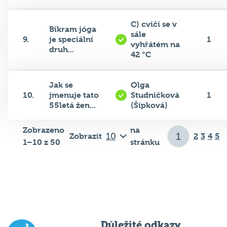
C) cvičí se v
Bikram jóga
sále
9.
je speciální
1
vyhřátém na
druh...
42 °C
Jak se
Olga
10.
jmenuje tato
Studničková
1
55letá žen...
(Šípková)
Zobrazeno
na
Zobrazit
2
3
4
5
1–10 z 50
stránku
Důležité odkazy