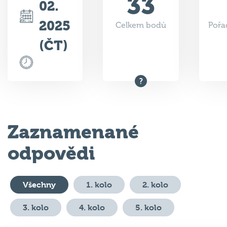
33
02.
2025
Celkem bodů
Pořa
(ČT)
Zaznamenané
odpovědi
Všechny
1. kolo
2. kolo
3. kolo
4. kolo
5. kolo