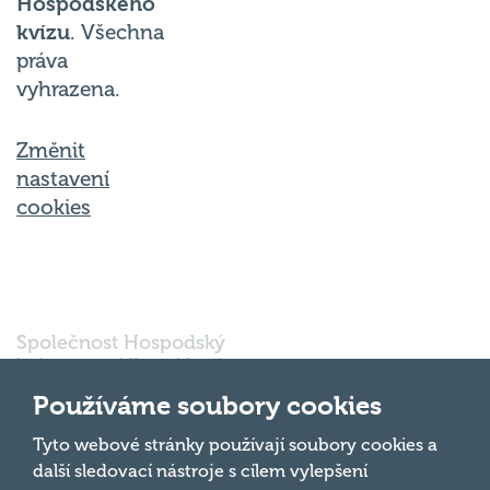
Hospodského
kvízu
. Všechna
práva
vyhrazena.
Změnit
nastavení
cookies
Společnost Hospodský
kvíz s.r.o., sídlem Nové
sady 988/2, Staré Brno,
Používáme soubory cookies
602 00 Brno, IČ:
03980138, DIČ:
Nahoru
Tyto webové stránky používají soubory cookies a
CZ03980138 je vedena
další sledovací nástroje s cílem vylepšení
pod spisovou značkou