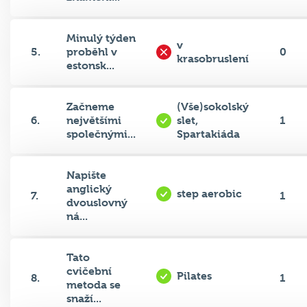
Minulý týden
v
5.
proběhl v
0
krasobruslení
estonsk...
Začneme
(Vše)sokolský
6.
největšími
slet,
1
společnými...
Spartakiáda
Napište
anglický
step aerobic
7.
1
dvouslovný
ná...
Tato
cvičební
Pilates
8.
1
metoda se
snaží...