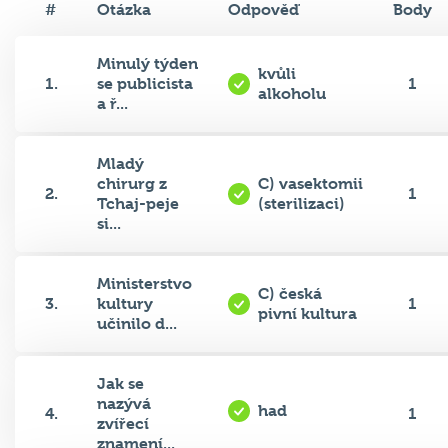
#
Otázka
Odpověď
Body
Minulý týden
kvůli
1.
se publicista
1
alkoholu
a ř...
Mladý
chirurg z
C) vasektomii
2.
1
Tchaj-peje
(sterilizaci)
si...
Ministerstvo
C) česká
3.
kultury
1
pivní kultura
učinilo d...
Jak se
nazývá
had
4.
1
zvířecí
znamení...