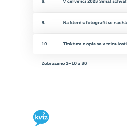
9.
Na které z fotografií se nachá.
10.
Tinktura z opia se v minulosti.
Zobrazeno 1–10 z 50
Hospodský kvíz
je týmová vědomost
soutěž probíhající v desítkách podni