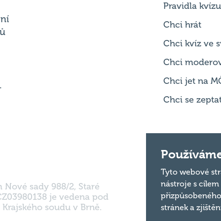
Chci kvíz ve
Chci modero
Chci jet na M
.
Chci se zepta
m Nové sady 988/2, Staré
Používáme
 CZ03980138 je vedena pod
 Krajského soudu v Brně.
Tyto webové str
nástroje s cílem
přizpůsobeného
stránek a zjiště