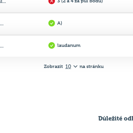
A)
..
laudanum
..
Zobrazit
na stránku
Důležité od
Pravidla kvízu
ní
Chci hrát
ků