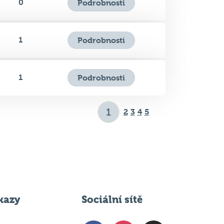
1
Podrobnosti
1
Podrobnosti
2
3
4
5
kazy
Sociální sítě