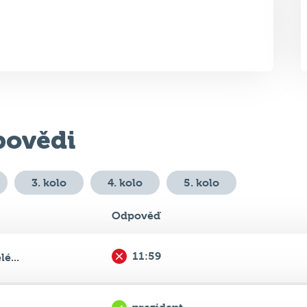
ovědi
3. kolo
4. kolo
5. kolo
Odpověď
11:59
é...
prezident
y...