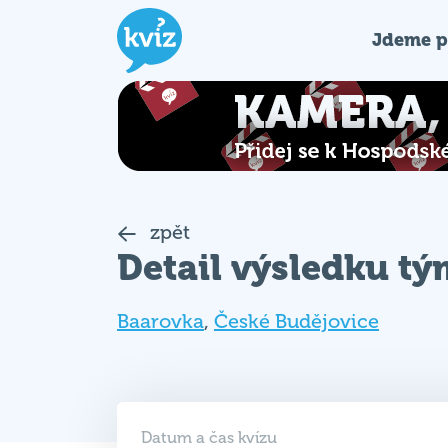
Jdeme p
zpět
Detail výsledku t
Baarovka
,
České Budějovice
Datum a čas kvízu
28. 04. 2026 (ÚT)
18:30