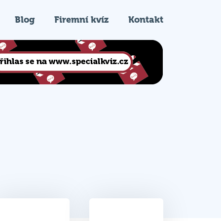
Blog
Firemní kvíz
Kontakt
41.5
1.
Celkem bodů
Pořadí na kvízu