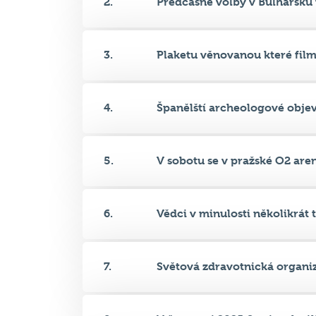
3.
Plaketu věnovanou které filmo
4.
Španělští archeologové objevi
5.
V sobotu se v pražské O2 aren
6.
Vědci v minulosti několikrát t.
7.
Světová zdravotnická organiz
8.
V červenci 2025 Senát schválil