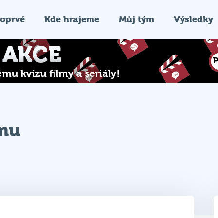
oprvé
Kde hrajeme
Můj tým
Výsledky
ýmu