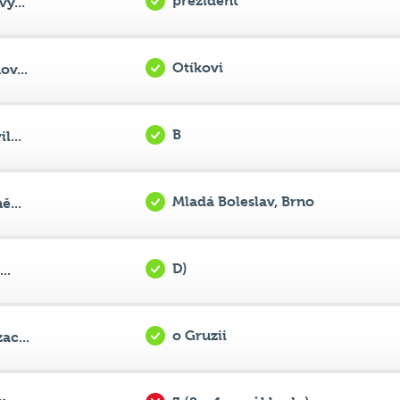
Otíkovi
v...
B
l...
Mladá Boleslav, Brno
ě...
D)
..
o Gruzii
ac...
3 (2 a 4 za půl bodu)
...