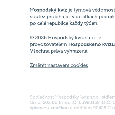
po celé republice každý týden.
© 2026 Hospodský kvíz s.r.o. je
provozovatelem
Hospodského kvízu
Všechna práva vyhrazena.
Změnit nastavení cookies
Společnost Hospodský kvíz s.r.o., sídle
Brno, 602 00 Brno, IČ: 03980138, DIČ:
spisovou značkou a oddílem 90428 C u