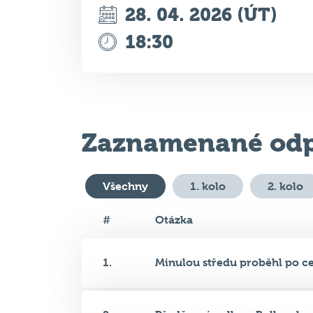
Zaznamenané odp
Všechny
1. kolo
2. kolo
#
Otázka
1.
Minulou středu proběhl po cel
2.
Předčasné volby v Bulharsku v