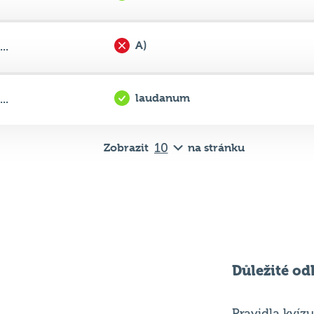
laudanum
..
Zobrazit
na stránku
Důležité od
Pravidla kvízu
ní
Chci hrát
ků