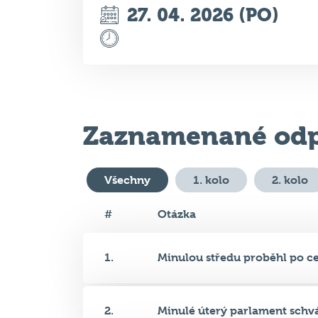
Zaznamenané odp
Všechny
1. kolo
2. kolo
#
Otázka
1.
Minulou středu proběhl po cel
2.
Minulé úterý parlament schvál
3.
Jako recesi se senátor Lumír A