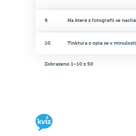
10.
Tinktura z opia se v minulosti.
Zobrazeno 1–10 z 50
Hospodský kvíz
je týmová vědomost
soutěž probíhající v desítkách podni