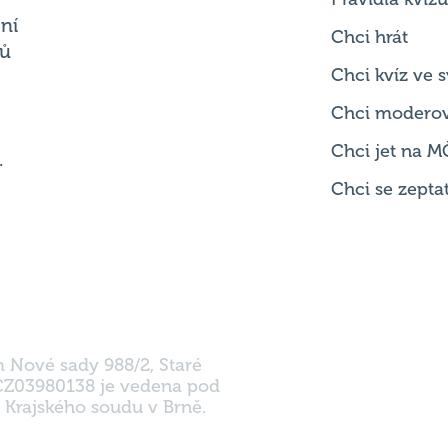
Chci kvíz ve
Chci modero
Chci jet na M
.
Chci se zepta
m Nové sady 988/2, Staré
 CZ03980138 je vedena pod
 Krajského soudu v Brně.