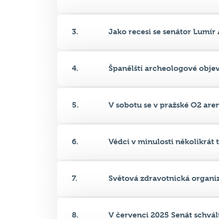
4.
Španělští archeologové objevi
5.
V sobotu se v pražské O2 aren
6.
Vědci v minulosti několikrát t.
7.
Světová zdravotnická organiz
8.
V červenci 2025 Senát schválil
9.
Na které z fotografií se nachá.