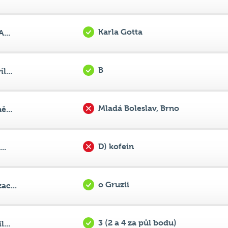
B
l...
Mladá Boleslav, Brno
ě...
D) kofein
..
o Gruzii
ac...
3 (2 a 4 za půl bodu)
...
A)
..