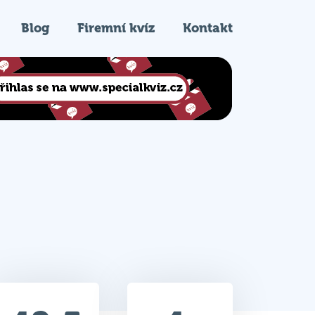
Blog
Firemní kvíz
Kontakt
42.5
4.
Celkem bodů
Pořadí na kvízu