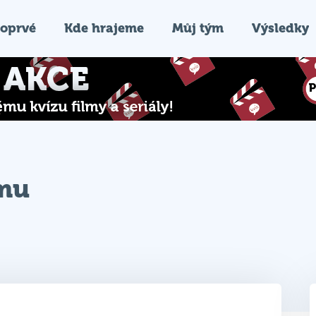
oprvé
Kde hrajeme
Můj tým
Výsledky
ýmu