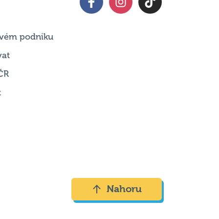
 svém podniku
vat
ČR
t
Nahoru