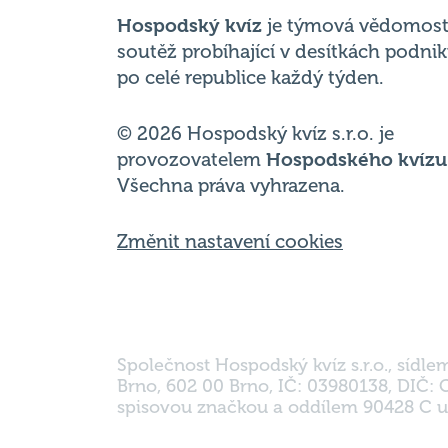
po celé republice každý týden.
© 2026 Hospodský kvíz s.r.o. je
provozovatelem
Hospodského kvízu
Všechna práva vyhrazena.
Změnit nastavení cookies
Společnost Hospodský kvíz s.r.o., sídle
Brno, 602 00 Brno, IČ: 03980138, DIČ:
spisovou značkou a oddílem 90428 C u