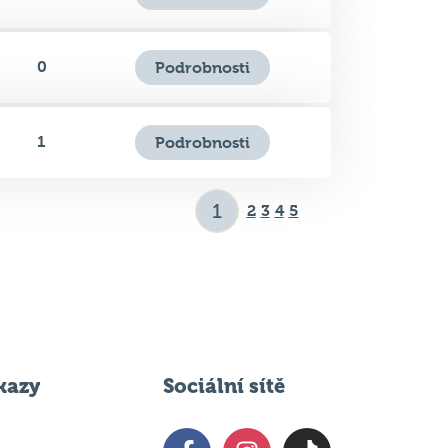
1
Podrobnosti
2
3
4
5
kazy
Sociální sítě