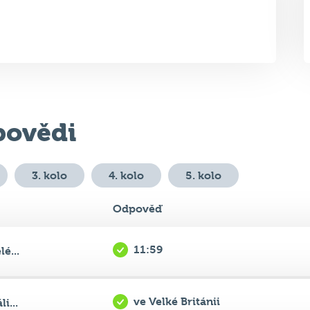
ovědi
3. kolo
4. kolo
5. kolo
Odpověď
11:59
é...
ve Velké Británii
i...
Karla Gotta
...