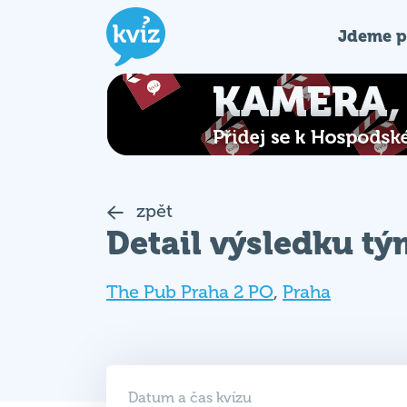
Jdeme p
zpět
Detail výsledku t
The Pub Praha 2 PO
,
Praha
Datum a čas kvízu
27. 04. 2026 (PO)