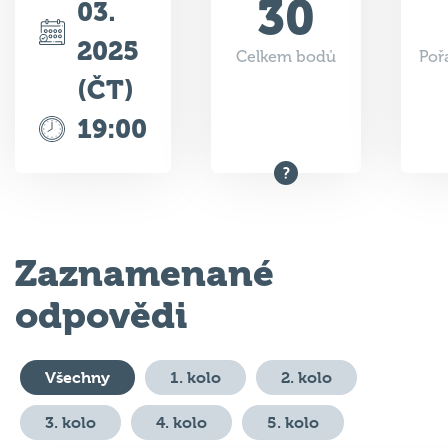
30
03.
2025
Celkem bodů
Poř
(ČT)
19:00
Zaznamenané
odpovědi
Všechny
1. kolo
2. kolo
3. kolo
4. kolo
5. kolo