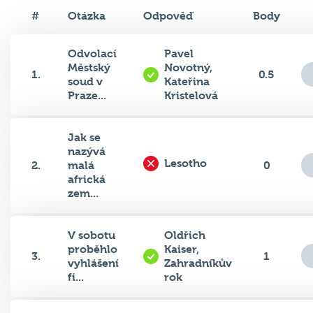
#
Otázka
Odpověď
Body
Odvolací
Pavel
Městský
Novotný,
1.
0.5
soud v
Kateřina
Praze...
Kristelová
Jak se
nazývá
Lesotho
2.
malá
0
africká
zem...
V sobotu
Oldřich
proběhlo
Kaiser,
3.
1
vyhlášení
Zahradníkův
fi...
rok