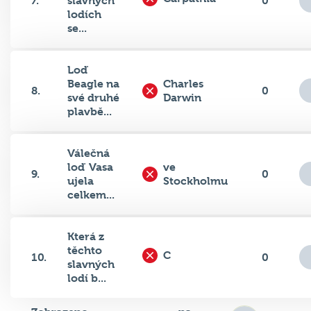
7.
slavných
0
lodích
se...
Loď
Beagle na
Charles
8.
0
své druhé
Darwin
plavbě...
Válečná
loď Vasa
ve
9.
0
ujela
Stockholmu
celkem...
Která z
těchto
C
10.
0
slavných
lodí b...