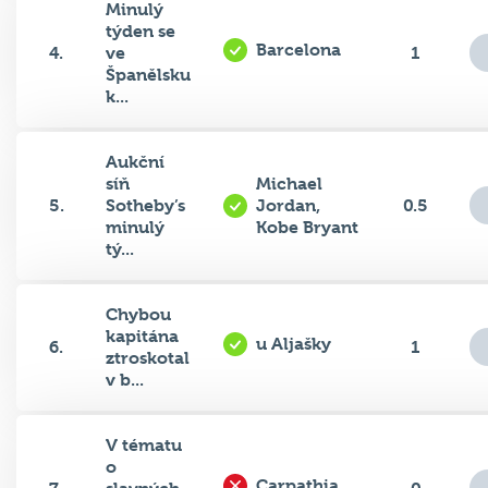
Minulý
týden se
Barcelona
4.
ve
1
Španělsku
k...
Aukční
síň
Michael
5.
Sotheby’s
Jordan,
0.5
minulý
Kobe Bryant
tý...
Chybou
kapitána
u Aljašky
6.
1
ztroskotal
v b...
V tématu
o
Carpathia