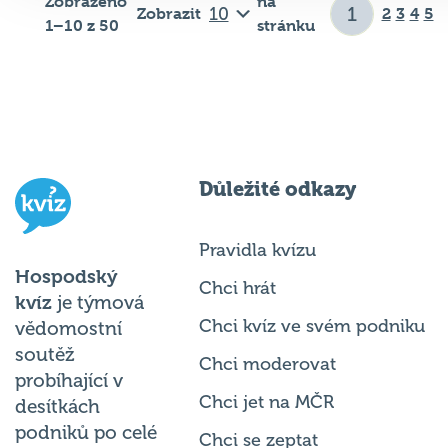
Zobrazeno
na
Zobrazit
2
3
4
5
1–10 z 50
stránku
Důležité odkazy
Pravidla kvízu
Hospodský
Chci hrát
kvíz
je týmová
Chci kvíz ve svém podniku
vědomostní
soutěž
Chci moderovat
probíhající v
Chci jet na MČR
desítkách
podniků po celé
Chci se zeptat