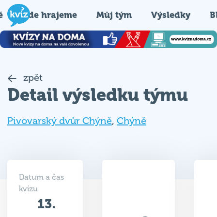
é
Kde hrajeme
Můj tým
Výsledky
B
zpět
Detail výsledku týmu
Pivovarský dvůr Chýně
,
Chýně
Datum a čas
kvízu
13.