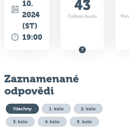
43
10.
2024
Celkem bodů
Poř
(ST)
19:00
Zaznamenané
odpovědi
Všechny
1. kolo
2. kolo
3. kolo
4. kolo
5. kolo