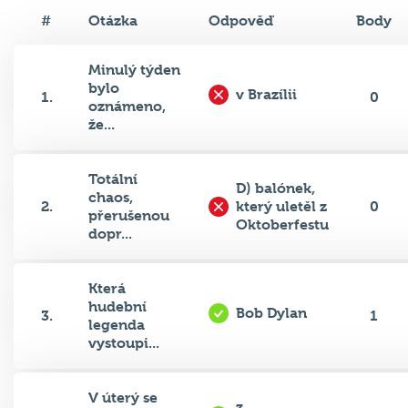
#
Otázka
Odpověď
Body
Minulý týden
bylo
v Brazílii
1.
0
oznámeno,
že...
Totální
D) balónek,
chaos,
2.
který uletěl z
0
přerušenou
Oktoberfestu
dopr...
Která
hudební
Bob Dylan
3.
1
legenda
vystoupi...
V úterý se
z