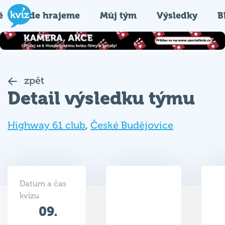
é
Kde hrajeme
Můj tým
Výsledky
B
zpět
Detail výsledku týmu
Highway 61 club
,
České Budějovice
Datum a čas
kvízu
09.