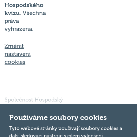
Hospodského
kvízu
. Všechna
práva
vyhrazena.
Změnit
nastavení
cookies
Společnost Hospodský
kvíz s.r.o., sídlem Nové
sady 988/2, Staré Brno,
Používáme soubory cookies
602 00 Brno, IČ:
03980138, DIČ:
Nahoru
Tyto webové stránky používají soubory cookies a
CZ03980138 je vedena
další sledovací nástroje s cílem vylepšení