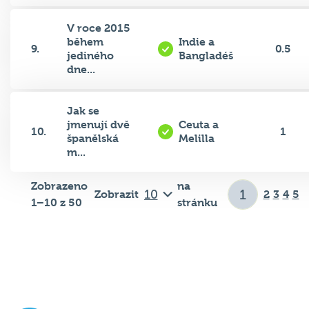
V roce 2015
během
Indie a
9.
0.5
jediného
Bangladéš
dne...
Jak se
jmenují dvě
Ceuta a
10.
1
španělská
Melilla
m...
Zobrazeno
na
Zobrazit
2
3
4
5
1–10 z 50
stránku