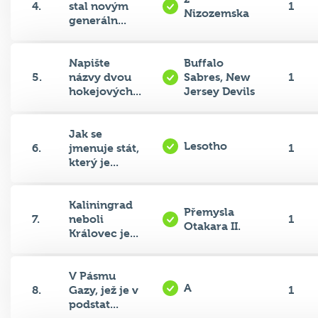
4.
stal novým
1
Nizozemska
generáln...
Napište
Buffalo
5.
názvy dvou
Sabres, New
1
hokejových...
Jersey Devils
Jak se
Lesotho
6.
jmenuje stát,
1
který je...
Kaliningrad
Přemysla
7.
neboli
1
Otakara II.
Královec je...
V Pásmu
A
8.
Gazy, jež je v
1
podstat...