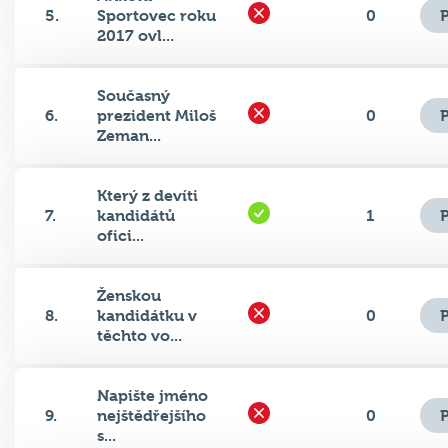
2017 ovl...
Současný
6.
prezident Miloš
0
Zeman...
Který z devíti
7.
kandidátů
1
ofici...
Ženskou
8.
kandidátku v
0
těchto vo...
Napište jméno
9.
nejštědřejšího
0
s...