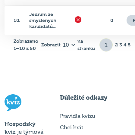
Jedním ze
10.
smyšlených
0
kandidátů...
Zobrazeno
na
Zobrazit
2
3
4
5
1–10 z 50
stránku
Důležité odkazy
Pravidla kvízu
Hospodský
Chci hrát
kvíz
je týmová
Chci kvíz ve svém podniku
vědomostní