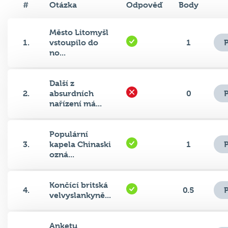
Město Litomyšl
1.
vstoupilo do
1
no...
Další z
2.
absurdních
0
nařízení má...
Populární
3.
kapela Chinaski
1
ozná...
Končící britská
4.
0.5
velvyslankyně...
Anketu
5.
Sportovec roku
0