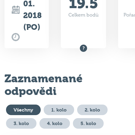
2018
Celkem bodů
Pořad
(PO)
Zaznamenané
odpovědi
Všechny
1. kolo
2. kolo
3. kolo
4. kolo
5. kolo
#
Otázka
Odpověď
Body