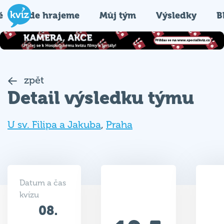
é
Kde hrajeme
Můj tým
Výsledky
B
zpět
Detail výsledku týmu
U sv. Filipa a Jakuba
,
Praha
Datum a čas
kvízu
08.
19.5
01.