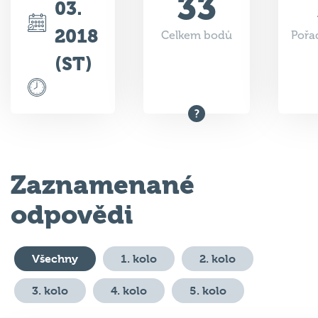
33
03.
2018
Celkem bodů
Pořad
(ST)
Zaznamenané
odpovědi
Všechny
1. kolo
2. kolo
3. kolo
4. kolo
5. kolo