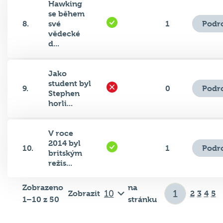
Hawking
se během
Podr
8.
své
1
vědecké
d...
Jako
student byl
Podr
9.
0
Stephen
horli...
V roce
2014 byl
Podr
10.
1
britským
režis...
Zobrazeno
na
Zobrazit
2
3
4
5
1–10 z 50
stránku