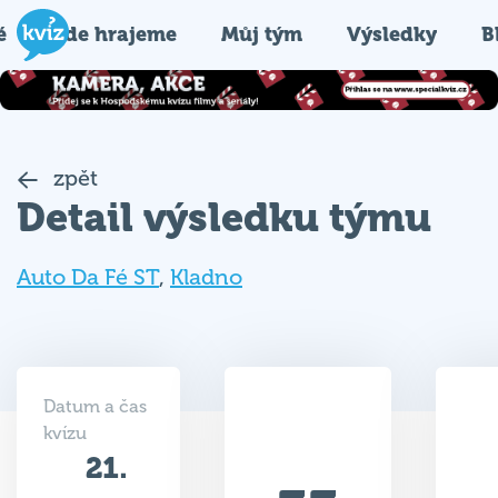
é
Kde hrajeme
Můj tým
Výsledky
B
zpět
Detail výsledku týmu
Auto Da Fé ST
,
Kladno
Datum a čas
kvízu
21.