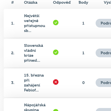
#
Otázka
Odpověď
Body
Výs
Největší
veřejně
Podr
1.
1
přístupnou
sb...
Slovenská
vládní
Podr
2.
1
krize
přinesl...
15. března
při
Podr
3.
0
zahájení
Febiof...
Nápojářská
skupina