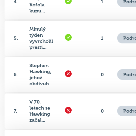
Podr
4.
1
Kofola
kupu...
Minulý
týden
Podr
5.
1
vyvrcholil
presti...
Stephen
Hawking,
Podr
6.
0
jehož
obdivuh...
V 70.
letech se
Podr
7.
0
Hawking
začal...