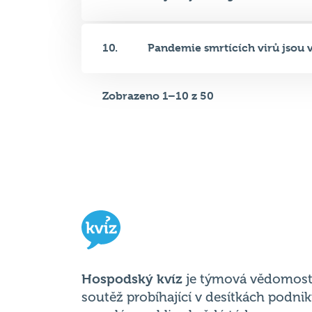
9.
Viry mají svou genetickou info.
10.
Pandemie smrtících virů jsou v.
Zobrazeno 1–10 z 50