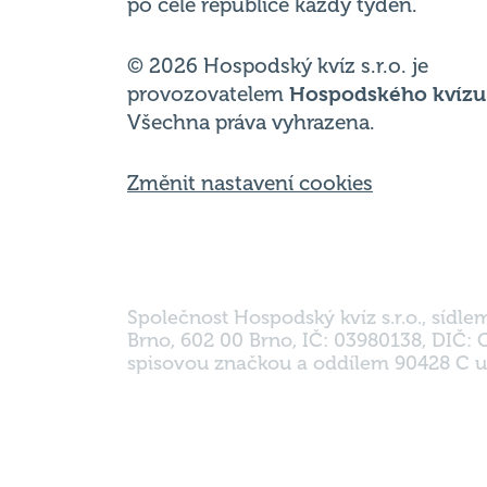
Hospodský kvíz
je týmová vědomost
soutěž probíhající v desítkách podni
po celé republice každý týden.
© 2026 Hospodský kvíz s.r.o. je
provozovatelem
Hospodského kvízu
Všechna práva vyhrazena.
Změnit nastavení cookies
Společnost Hospodský kvíz s.r.o., sídle
Brno, 602 00 Brno, IČ: 03980138, DIČ:
spisovou značkou a oddílem 90428 C u