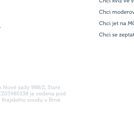
ní
Chci hrát
ků
Chci kvíz ve
Chci modero
Chci jet na M
.
Chci se zepta
m Nové sady 988/2, Staré
 CZ03980138 je vedena pod
 Krajského soudu v Brně.