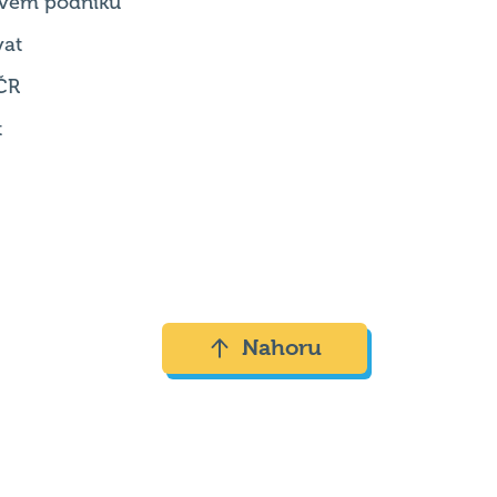
 svém podniku
vat
ČR
t
Nahoru