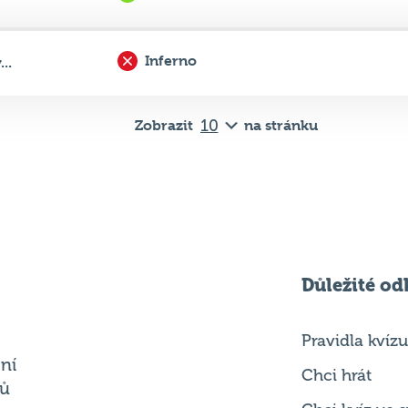
U (uracil)
..
Inferno
..
Zobrazit
na stránku
Důležité od
Pravidla kvízu