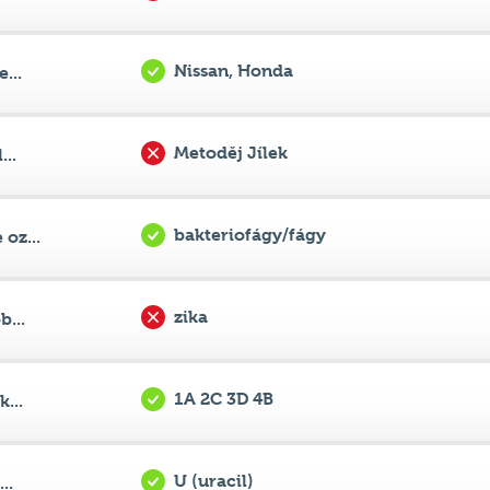
Kendrick Lamar
...
Nissan, Honda
...
Metoděj Jílek
..
bakteriofágy/fágy
oz...
zika
...
1A 2C 3D 4B
...