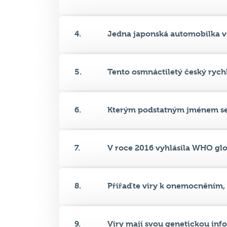
3.
Jeden americký umělec obdržel
4.
Jedna japonská automobilka ve
5.
Tento osmnáctiletý český rychl.
6.
Kterým podstatným jménem se 
7.
V roce 2016 vyhlásila WHO glob
8.
Přiřaďte viry k onemocněním, k