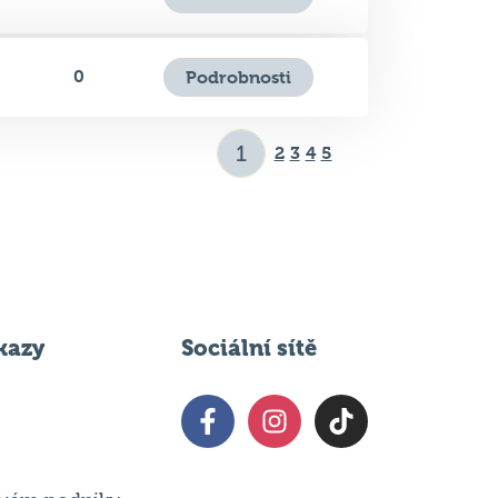
1
Podrobnosti
0
Podrobnosti
2
3
4
5
kazy
Sociální sítě