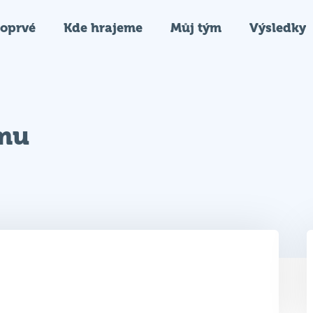
oprvé
Kde hrajeme
Můj tým
Výsledky
ýmu