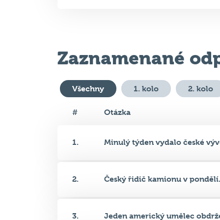
11. 02. 2025 (ÚT)
Zaznamenané odp
Všechny
1. kolo
2. kolo
#
Otázka
1.
Minulý týden vydalo české vývo
2.
Český řidič kamionu v pondělí.