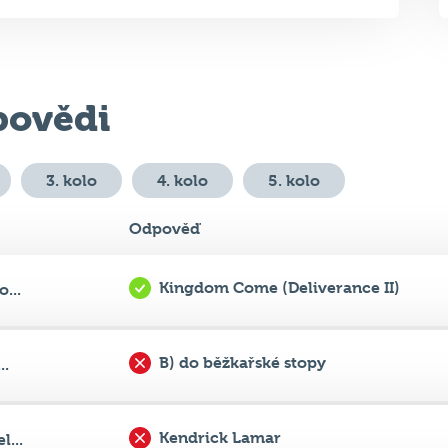
ovědi
3. kolo
4. kolo
5. kolo
Odpověď
Kingdom Come (Deliverance II)
...
B) do běžkařské stopy
..