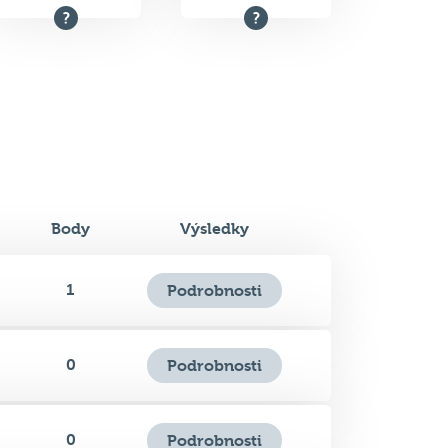
21.5
6.
Celkem bodů
Pořadí na kvízu
Body
Výsledky
1
Podrobnosti
0
Podrobnosti